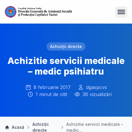
Open
Achiziții directe
Achizitie servicii medicale
– medic psihiatru
8 februarie 2017
dgaspcvs
1 minut de citit
36 vizualizări
Achiziții
Achizitie servicii medicale –
Acasă
directe
medic…