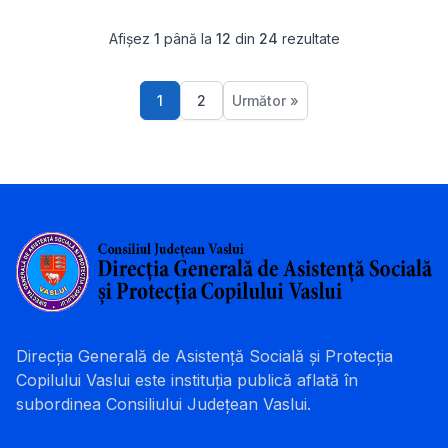
Afișez
1
până la
12
din
24
rezultate
1
2
Următor »
Paginație articole
Pagina
Pagina
Direcția Generală de Asistență Socială și Protecția
Copilului Vaslui este instituția publică aflată în
subordinea Consiliului Județean Vaslui.