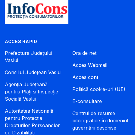
ACCES RAPID
Prefectura Județului
Ora de net
Vaslui
Acces Webmail
Consiliul Județean Vaslui
Acces cont
Agenția Județeană
Politică cookie-uri (UE)
pentru Plăți și Inspecție
Socială Vaslui
E-consultare
Autoritatea Națională
Centrul de resurse
pentru Protecția
bibliografice în domeniul
Drepturilor Persoanelor
guvernării deschise
cu Dizabilități