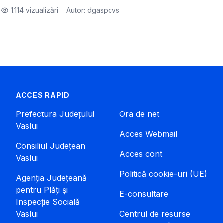
1.114 vizualizări
Autor: dgaspcvs
ACCES RAPID
Prefectura Județului
Ora de net
Vaslui
Acces Webmail
Consiliul Județean
Acces cont
Vaslui
Politică cookie-uri (UE)
Agenția Județeană
pentru Plăți și
E-consultare
Inspecție Socială
Vaslui
Centrul de resurse