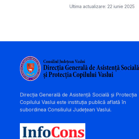
Ultima actualizare: 22 iunie 2025
Direcția Generală de Asistență Socială și Protecția
Copilului Vaslui este instituția publică aflată în
subordinea Consiliului Județean Vaslui.