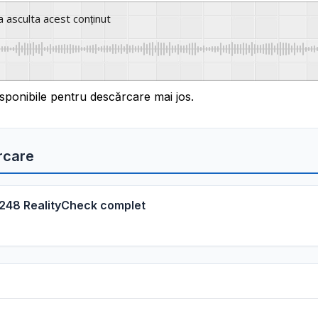
a asculta acest conținut
sponibile pentru descărcare mai jos.
rcare
L248 RealityCheck complet