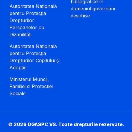
bibliografice în
Autoritatea Națională
domeniul guvernării
pentru Protecția
deschise
Drepturilor
Persoanelor cu
Dizabilități
Autoritatea Națională
pentru Protecția
Drepturilor Copilului și
Adopție
Ministerul Muncii,
Familiei si Protectiei
Sociale
© 2026 DGASPC VS. Toate drepturile rezervate.