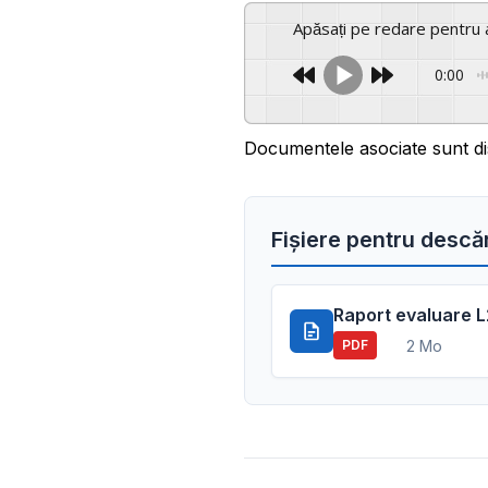
Apăsați pe redare pentru 
0:00
Documentele asociate sunt di
Fișiere pentru descă
Raport evaluare 
2 Mo
PDF