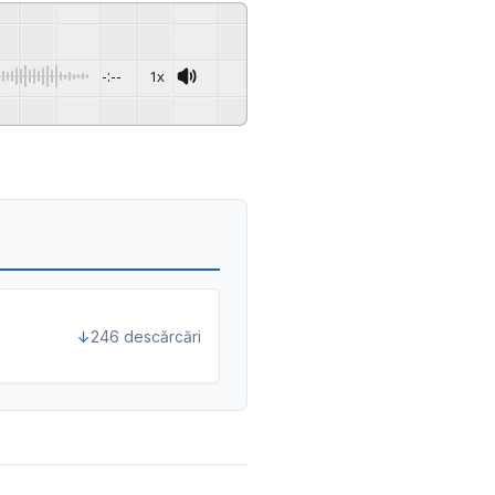
-:--
1x
Powered By
GSpeech
246 descărcări