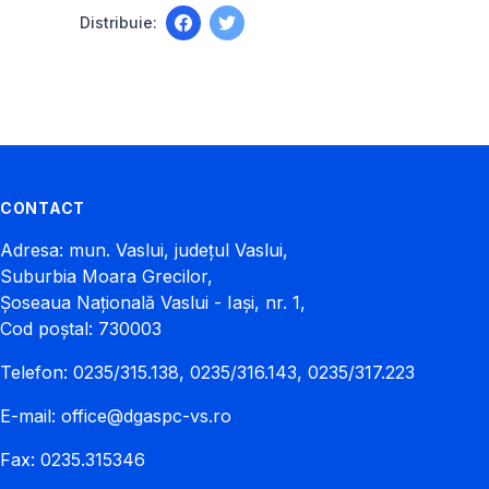
Distribuie:
CONTACT
Adresa: mun. Vaslui, județul Vaslui,
Suburbia Moara Grecilor,
Șoseaua Națională Vaslui - Iași, nr. 1,
Cod poștal: 730003
Telefon: 0235/315.138, 0235/316.143, 0235/317.223
E-mail:
office@dgaspc-vs.ro
Fax: 0235.315346