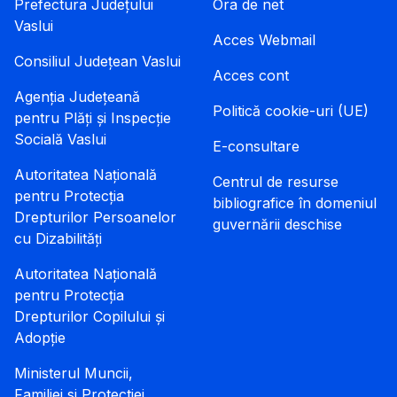
Prefectura Județului
Ora de net
Vaslui
Acces Webmail
Consiliul Județean Vaslui
Acces cont
Agenția Județeană
Politică cookie-uri (UE)
pentru Plăți și Inspecție
Socială Vaslui
E-consultare
Autoritatea Națională
Centrul de resurse
pentru Protecția
bibliografice în domeniul
Drepturilor Persoanelor
guvernării deschise
cu Dizabilități
Autoritatea Națională
pentru Protecția
Drepturilor Copilului și
Adopție
Ministerul Muncii,
Familiei si Protectiei