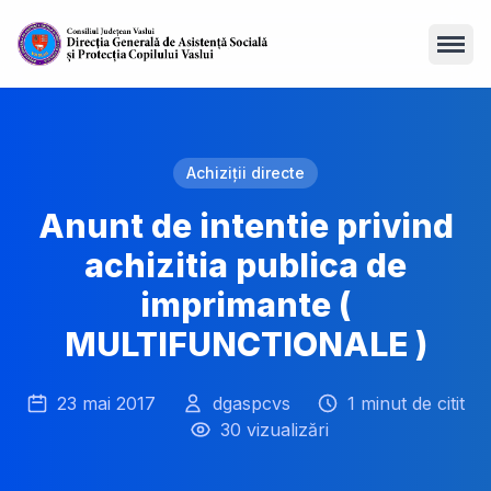
Open
Achiziții directe
Anunt de intentie privind
achizitia publica de
imprimante (
MULTIFUNCTIONALE )
23 mai 2017
dgaspcvs
1 minut de citit
30 vizualizări