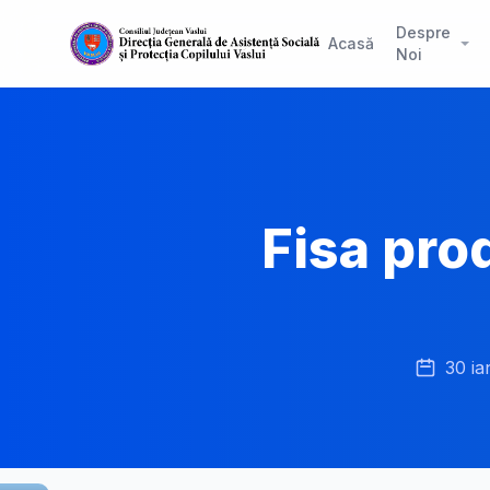
Despre
Acasă
Noi
Fisa pro
30 ia