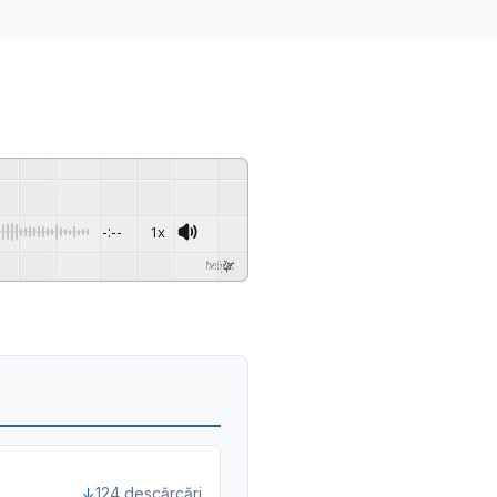
-:--
1x
Powered By
GSpeech
124 descărcări