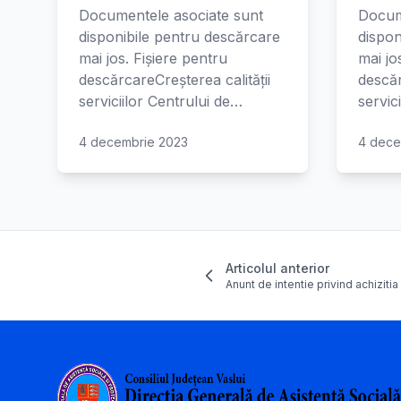
Documentele asociate sunt
Docum
disponibile pentru descărcare
dispon
mai jos. Fișiere pentru
mai jo
descărcareCreșterea calității
descăr
serviciilor Centrului de…
servic
4 decembrie 2023
4 dece
Articolul anterior
Anunt de intentie privind achiziti