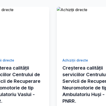
ii directe
Achiziții directe
erea calității
Creșterea calității
ciilor Centrului de
serviciilor Centrulu
icii de Recuperare
Servicii de Recupe
omotorie de tip
Neuromotorie de ti
latoriu Vaslui -
Ambulatoriu Huși -
.
PNRR.