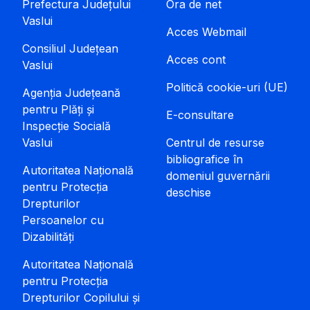
Prefectura Județului
Ora de net
Vaslui
Acces Webmail
Consiliul Județean
Acces cont
Vaslui
Politică cookie-uri (UE)
Agenția Județeană
pentru Plăți și
E-consultare
Inspecție Socială
Vaslui
Centrul de resurse
bibliografice în
Autoritatea Națională
domeniul guvernării
pentru Protecția
deschise
Drepturilor
Persoanelor cu
Dizabilități
Autoritatea Națională
pentru Protecția
Drepturilor Copilului și