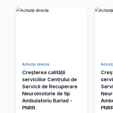
Achiziții directe
Achiziț
Creșterea calității
Creșt
serviciilor Centrului de
servi
Servicii de Recuperare
Serv
Neuromotorie de tip
Neur
Ambulatoriu Barlad -
Ambu
PNRR.
PNRR