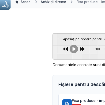
Acasă
Achiziții directe
Fisa produse – i
Apăsați pe redare pentru 
0:00
Documentele asociate sunt di
Fișiere pentru descă
Fisa produse - im