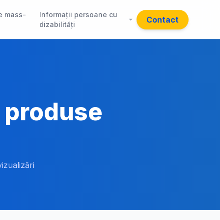
e mass-
Informații persoane cu
Contact
dizabilități
i produse
izualizări