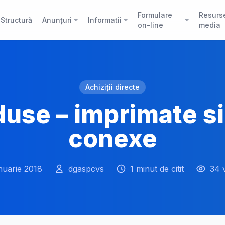
Formulare
Resurs
Structură
Anunțuri
Informatii
on-line
media
Achiziții directe
duse – imprimate s
conexe
nuarie 2018
dgaspcvs
1 minut de citit
34 v