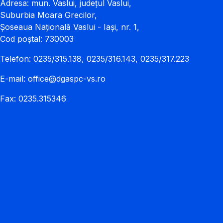
Adresa: mun. Vaslui, județul Vaslui,
Suburbia Moara Grecilor,
Șoseaua Națională Vaslui - Iași, nr. 1,
Cod poștal: 730003
Telefon: 0235/315.138, 0235/316.143, 0235/317.223
E-mail:
office@dgaspc-vs.ro
Fax: 0235.315346