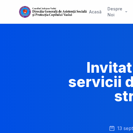
Despre
Acasă
Noi
Invitat
servicii 
st
13 sep