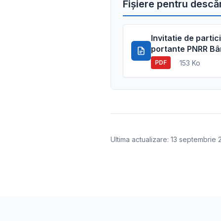
Fișiere pentru descă
Invitatie de partic
portante PNRR Bâ
153 Ko
PDF
Ultima actualizare: 13 septembrie