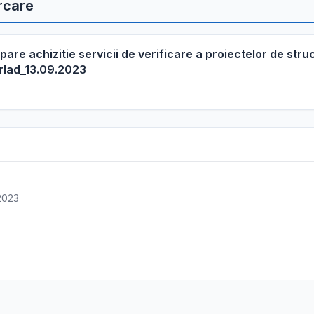
rcare
ipare achizitie servicii de verificare a proiectelor de stru
rlad_13.09.2023
 2023