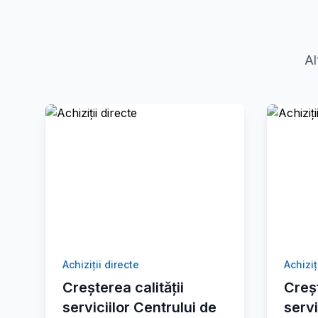
Al
Achiziții directe
Achiziț
Creșterea calității
Creșt
serviciilor Centrului de
servi