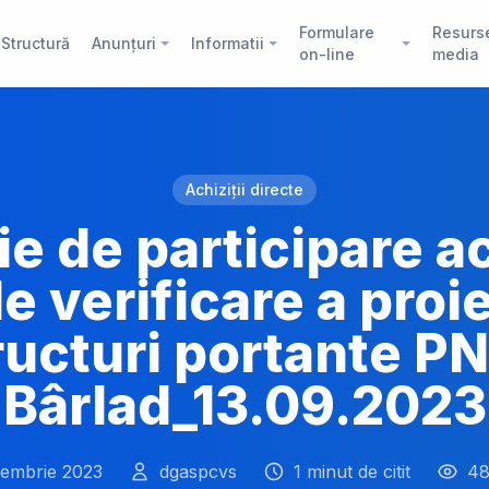
Formulare
Resurs
Structură
Anunțuri
Informatii
on-line
media
Achiziții directe
ie de participare a
de verificare a proi
ructuri portante P
Bârlad_13.09.2023
tembrie 2023
dgaspcvs
1 minut de citit
48