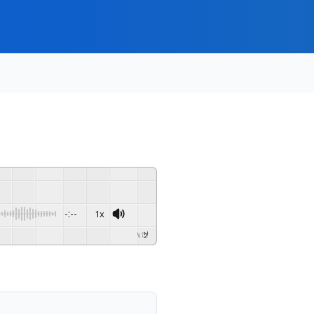
-:--
1x
Powered By
GSpeech