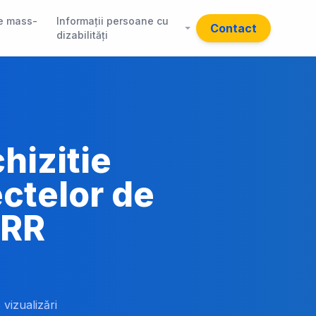
e mass-
Informații persoane cu
Contact
dizabilități
chizitie
ectelor de
NRR
 vizualizări