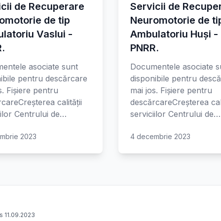
icii de Recuperare
Servicii de Recupe
omotorie de tip
Neuromotorie de ti
latoriu Vaslui -
Ambulatoriu Huși -
.
PNRR.
entele asociate sunt
Documentele asociate s
ibile pentru descărcare
disponibile pentru desc
s. Fișiere pentru
mai jos. Fișiere pentru
careCreșterea calității
descărcareCreșterea cali
iilor Centrului de…
serviciilor Centrului de…
mbrie 2023
4 decembrie 2023
s 11.09.2023