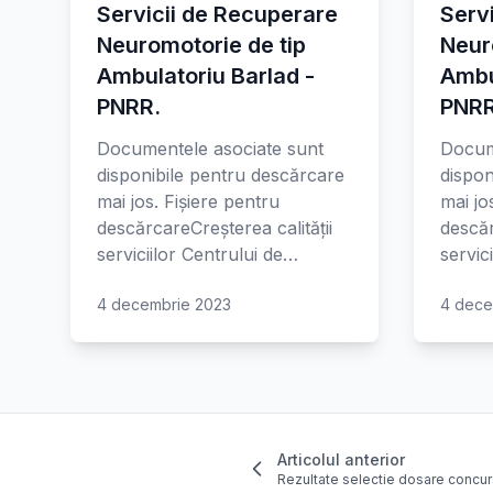
Servicii de Recuperare
Serv
Neuromotorie de tip
Neur
Ambulatoriu Barlad -
Ambu
PNRR.
PNRR
Documentele asociate sunt
Docum
disponibile pentru descărcare
dispon
mai jos. Fișiere pentru
mai jo
descărcareCreșterea calității
descăr
serviciilor Centrului de…
servic
4 decembrie 2023
4 dece
Articolul anterior
Rezultate selectie dosare concur