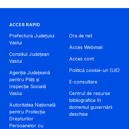
ACCES RAPID
Prefectura Județului
Ora de net
Vaslui
Acces Webmail
Consiliul Județean
Acces cont
Vaslui
Politică cookie-uri (UE)
Agenția Județeană
pentru Plăți și
E-consultare
Inspecție Socială
Vaslui
Centrul de resurse
bibliografice în
Autoritatea Națională
domeniul guvernării
pentru Protecția
deschise
Drepturilor
Persoanelor cu