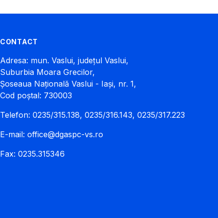
CONTACT
Adresa: mun. Vaslui, județul Vaslui,
Suburbia Moara Grecilor,
Șoseaua Națională Vaslui - Iași, nr. 1,
Cod poștal: 730003
Telefon: 0235/315.138, 0235/316.143, 0235/317.223
E-mail:
office@dgaspc-vs.ro
Fax: 0235.315346