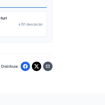
cturi
151 descărcări
Distribuie: