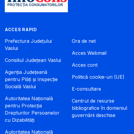
ACCES RAPID
Prefectura Județului
Ora de net
Vaslui
Acces Webmail
Consiliul Județean Vaslui
Acces cont
Agenția Județeană
Politică cookie-uri (UE)
pentru Plăți și Inspecție
Socială Vaslui
E-consultare
Autoritatea Națională
Centrul de resurse
pentru Protecția
bibliografice în domeniul
Drepturilor Persoanelor
guvernării deschise
cu Dizabilități
Autoritatea Națională