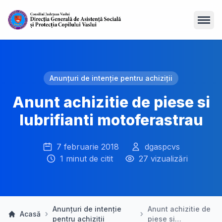
Open
Anunțuri de intenție pentru achiziții
Anunt achizitie de piese si
lubrifianti motoferastrau
7 februarie 2018
dgaspcvs
1 minut de citit
27 vizualizări
Anunțuri de intenție
Anunt achizitie de
Acasă
pentru achiziții
piese si…