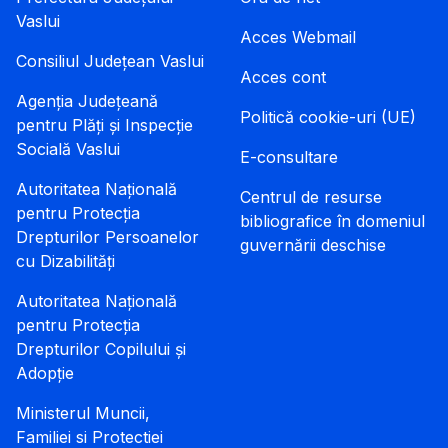
Vaslui
Acces Webmail
Consiliul Județean Vaslui
Acces cont
Agenția Județeană
Politică cookie-uri (UE)
pentru Plăți și Inspecție
Socială Vaslui
E-consultare
Autoritatea Națională
Centrul de resurse
pentru Protecția
bibliografice în domeniul
Drepturilor Persoanelor
guvernării deschise
cu Dizabilități
Autoritatea Națională
pentru Protecția
Drepturilor Copilului și
Adopție
Ministerul Muncii,
Familiei si Protectiei