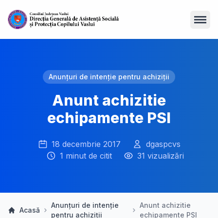
Open
Anunțuri de intenție pentru achiziții
Anunt achizitie
echipamente PSI
18 decembrie 2017
dgaspcvs
1 minut de citit
31 vizualizări
Anunțuri de intenție
Anunt achizitie
Acasă
pentru achiziții
echipamente PSI