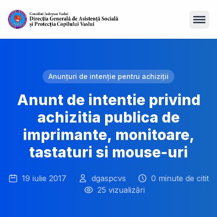
Open
Anunțuri de intenție pentru achiziții
Anunt de intentie privind
achizitia publica de
imprimante, monitoare,
tastaturi si mouse-uri
19 iulie 2017
dgaspcvs
0 minute de citit
25 vizualizări