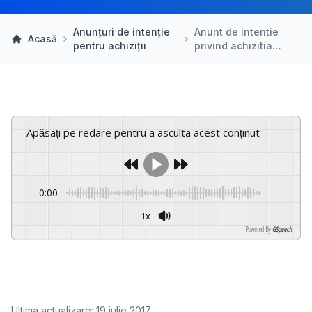
Anunțuri de intenție
Anunt de intentie
Acasă
pentru achiziții
privind achizitia…
Apăsați pe redare pentru a asculta acest conținut
0:00
-:--
1x
Powered By
GSpeech
Ultima actualizare: 19 iulie 2017