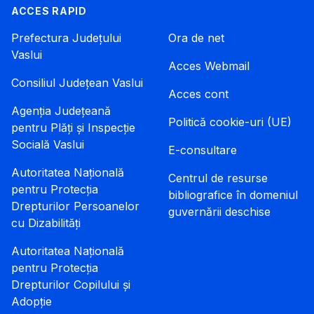
ACCES RAPID
Prefectura Județului
Ora de net
Vaslui
Acces Webmail
Consiliul Județean Vaslui
Acces cont
Agenția Județeană
Politică cookie-uri (UE)
pentru Plăți și Inspecție
Socială Vaslui
E-consultare
Autoritatea Națională
Centrul de resurse
pentru Protecția
bibliografice în domeniul
Drepturilor Persoanelor
guvernării deschise
cu Dizabilități
Autoritatea Națională
pentru Protecția
Drepturilor Copilului și
Adopție