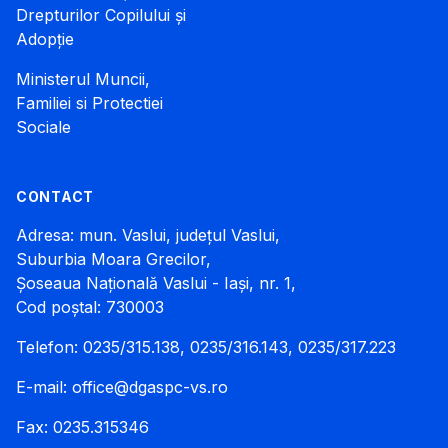
Drepturilor Copilului și
Adopție
Ministerul Muncii,
Familiei si Protectiei
Sociale
CONTACT
Adresa: mun. Vaslui, județul Vaslui,
Suburbia Moara Grecilor,
Șoseaua Națională Vaslui - Iași, nr. 1,
Cod poștal: 730003
Telefon: 0235/315.138, 0235/316.143, 0235/317.223
E-mail:
office@dgaspc-vs.ro
Fax: 0235.315346