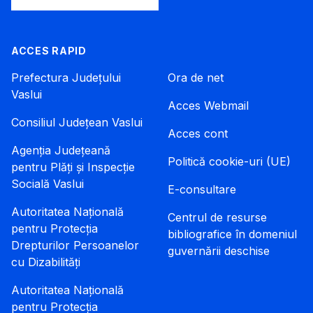
ACCES RAPID
Prefectura Județului
Ora de net
Vaslui
Acces Webmail
Consiliul Județean Vaslui
Acces cont
Agenția Județeană
Politică cookie-uri (UE)
pentru Plăți și Inspecție
Socială Vaslui
E-consultare
Autoritatea Națională
Centrul de resurse
pentru Protecția
bibliografice în domeniul
Drepturilor Persoanelor
guvernării deschise
cu Dizabilități
Autoritatea Națională
pentru Protecția