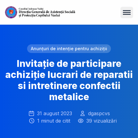
Open
Anunțuri de intenție pentru achiziții
Invitație de participare
achiziție lucrari de reparatii
si intretinere confectii
metalice
31 august 2023
dgaspcvs
1 minut de citit
39 vizualizări