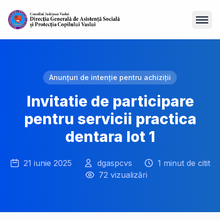
Open
Anunțuri de intenție pentru achiziții
Invitatie de participare
pentru servicii practica
dentara lot 1
21 iunie 2025
dgaspcvs
1 minut de citit
72 vizualizări