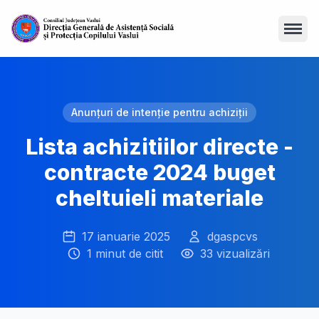
Open
Anunțuri de intenție pentru achiziții
Lista achizitiilor directe -
contracte 2024 buget
cheltuieli materiale
17 ianuarie 2025
dgaspcvs
1 minut de citit
33 vizualizări