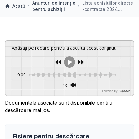
Anunțuri de intenție
Lista achizitiilor directe
Acasă
pentru achiziții
-contracte 2024…
Apăsați pe redare pentru a asculta acest conținut
0:00
-:--
1x
Powered By
GSpeech
Documentele asociate sunt disponibile pentru
descărcare mai jos.
Fișiere pentru descărcare