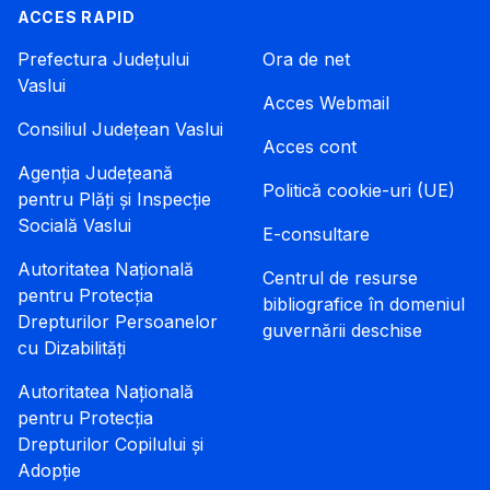
ACCES RAPID
Prefectura Județului
Ora de net
Vaslui
Acces Webmail
Consiliul Județean Vaslui
Acces cont
Agenția Județeană
Politică cookie-uri (UE)
pentru Plăți și Inspecție
Socială Vaslui
E-consultare
Autoritatea Națională
Centrul de resurse
pentru Protecția
bibliografice în domeniul
Drepturilor Persoanelor
guvernării deschise
cu Dizabilități
Autoritatea Națională
pentru Protecția
Drepturilor Copilului și
Adopție