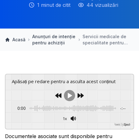
1 minut de citit
44 vizualizări
Anunțuri de intenție
Servicii medicale de
Acasă
pentru achiziții
specialitate pentru…
Apăsați pe redare pentru a asculta acest conținut
0:00
-:--
1x
Powered By
GSpeech
Documentele asociate sunt disponibile pentru