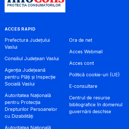
ACCES RAPID
Prefectura Județului
Ora de net
Vaslui
Acces Webmail
Consiliul Județean Vaslui
Acces cont
Agenția Județeană
Politică cookie-uri (UE)
pentru Plăți și Inspecție
Socială Vaslui
E-consultare
Autoritatea Națională
Centrul de resurse
pentru Protecția
bibliografice în domeniul
Drepturilor Persoanelor
guvernării deschise
cu Dizabilități
Autoritatea Națională