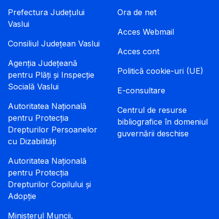
Prefectura Județului
Ora de net
Vaslui
Acces Webmail
Consiliul Județean Vaslui
Acces cont
Agenția Județeană
Politică cookie-uri (UE)
pentru Plăți și Inspecție
Socială Vaslui
E-consultare
Autoritatea Națională
Centrul de resurse
pentru Protecția
bibliografice în domeniul
Drepturilor Persoanelor
guvernării deschise
cu Dizabilități
Autoritatea Națională
pentru Protecția
Drepturilor Copilului și
Adopție
Ministerul Muncii,