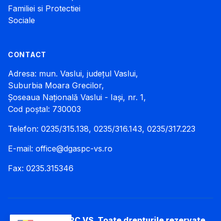
Familiei si Protectiei
Sociale
CONTACT
Adresa: mun. Vaslui, județul Vaslui,
Suburbia Moara Grecilor,
Șoseaua Națională Vaslui - Iași, nr. 1,
Cod poștal: 730003
Telefon: 0235/315.138, 0235/316.143, 0235/317.223
E-mail:
office@dgaspc-vs.ro
Fax: 0235.315346
© 2026 DGASPC VS. Toate drepturile rezervate.