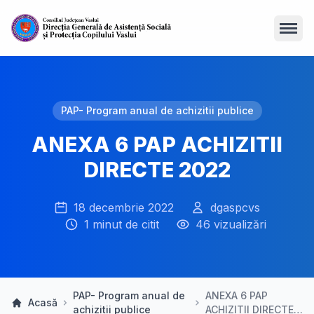
Open
PAP- Program anual de achizitii publice
ANEXA 6 PAP ACHIZITII
DIRECTE 2022
18 decembrie 2022
dgaspcvs
1 minut de citit
46 vizualizări
PAP- Program anual de
ANEXA 6 PAP
Acasă
achizitii publice
ACHIZITII DIRECTE…