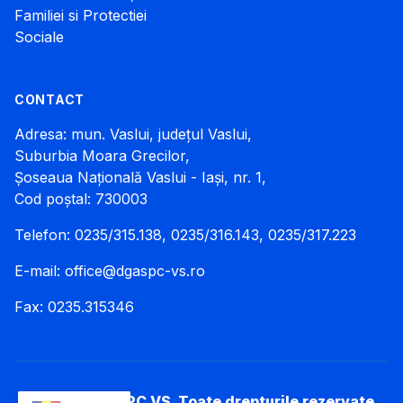
Familiei si Protectiei
Sociale
CONTACT
Adresa: mun. Vaslui, județul Vaslui,
Suburbia Moara Grecilor,
Șoseaua Națională Vaslui - Iași, nr. 1,
Cod poștal: 730003
Telefon: 0235/315.138, 0235/316.143, 0235/317.223
E-mail:
office@dgaspc-vs.ro
Fax: 0235.315346
© 2026 DGASPC VS. Toate drepturile rezervate.