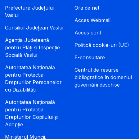
Prefectura Județului
Ora de net
Vaslui
Acces Webmail
Consiliul Județean Vaslui
Acces cont
Agenția Județeană
Politică cookie-uri (UE)
pentru Plăți și Inspecție
Socială Vaslui
E-consultare
Autoritatea Națională
Centrul de resurse
pentru Protecția
bibliografice în domeniul
Drepturilor Persoanelor
guvernării deschise
cu Dizabilități
Autoritatea Națională
pentru Protecția
Drepturilor Copilului și
Adopție
Ministerul Muncii,