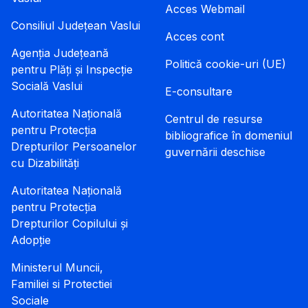
Acces Webmail
Consiliul Județean Vaslui
Acces cont
Agenția Județeană
Politică cookie-uri (UE)
pentru Plăți și Inspecție
Socială Vaslui
E-consultare
Autoritatea Națională
Centrul de resurse
pentru Protecția
bibliografice în domeniul
Drepturilor Persoanelor
guvernării deschise
cu Dizabilități
Autoritatea Națională
pentru Protecția
Drepturilor Copilului și
Adopție
Ministerul Muncii,
Familiei si Protectiei
Sociale