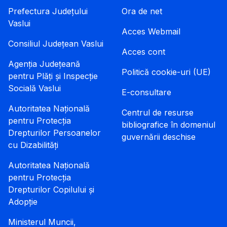
Prefectura Județului
Ora de net
Vaslui
Acces Webmail
Consiliul Județean Vaslui
Acces cont
Agenția Județeană
Politică cookie-uri (UE)
pentru Plăți și Inspecție
Socială Vaslui
E-consultare
Autoritatea Națională
Centrul de resurse
pentru Protecția
bibliografice în domeniul
Drepturilor Persoanelor
guvernării deschise
cu Dizabilități
Autoritatea Națională
pentru Protecția
Drepturilor Copilului și
Adopție
Ministerul Muncii,