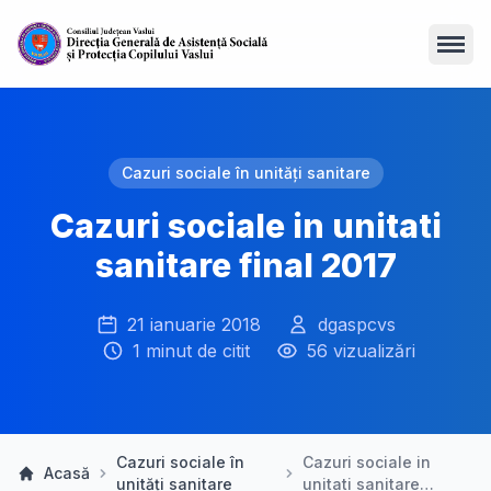
Open
Cazuri sociale în unități sanitare
Cazuri sociale in unitati
sanitare final 2017
21 ianuarie 2018
dgaspcvs
1 minut de citit
56 vizualizări
Cazuri sociale în
Cazuri sociale in
Acasă
unități sanitare
unitati sanitare…