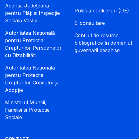
Agenția Județeană
Politică cookie-uri (UE)
pentru Plăți și Inspecție
Socială Vaslui
E-consultare
Autoritatea Națională
Centrul de resurse
pentru Protecția
bibliografice în domeniul
Drepturilor Persoanelor
guvernării deschise
cu Dizabilități
Autoritatea Națională
pentru Protecția
Drepturilor Copilului și
Adopție
Ministerul Muncii,
Familiei si Protectiei
Sociale
CONTACT