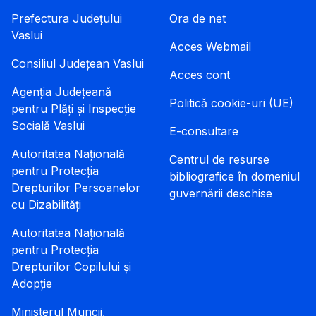
Prefectura Județului
Ora de net
Vaslui
Acces Webmail
Consiliul Județean Vaslui
Acces cont
Agenția Județeană
Politică cookie-uri (UE)
pentru Plăți și Inspecție
Socială Vaslui
E-consultare
Autoritatea Națională
Centrul de resurse
pentru Protecția
bibliografice în domeniul
Drepturilor Persoanelor
guvernării deschise
cu Dizabilități
Autoritatea Națională
pentru Protecția
Drepturilor Copilului și
Adopție
Ministerul Muncii,