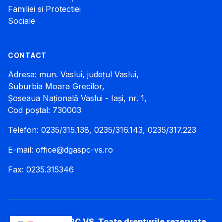
Familiei si Protectiei
Sociale
CONTACT
Adresa: mun. Vaslui, județul Vaslui,
Suburbia Moara Grecilor,
Șoseaua Națională Vaslui - Iași, nr. 1,
Cod poștal: 730003
Telefon: 0235/315.138, 0235/316.143, 0235/317.223
E-mail:
office@dgaspc-vs.ro
Fax: 0235.315346
© 2026 DGASPC VS. Toate drepturile rezervate.