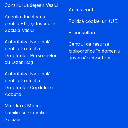
Consiliul Județean Vaslui
Acces cont
Agenția Județeană
Politică cookie-uri (UE)
pentru Plăți și Inspecție
Socială Vaslui
E-consultare
Autoritatea Națională
Centrul de resurse
pentru Protecția
bibliografice în domeniul
Drepturilor Persoanelor
guvernării deschise
cu Dizabilități
Autoritatea Națională
pentru Protecția
Drepturilor Copilului și
Adopție
Ministerul Muncii,
Familiei si Protectiei
Sociale