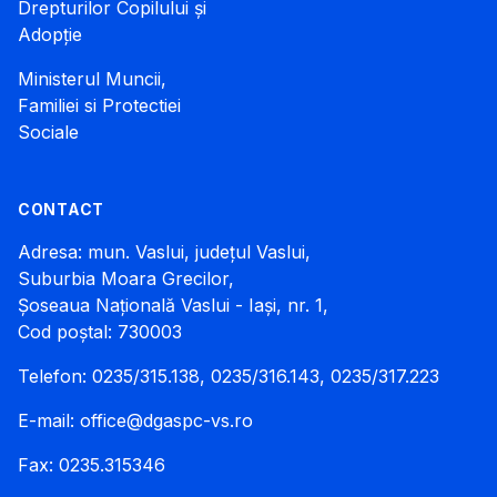
Drepturilor Copilului și
Adopție
Ministerul Muncii,
Familiei si Protectiei
Sociale
CONTACT
Adresa: mun. Vaslui, județul Vaslui,
Suburbia Moara Grecilor,
Șoseaua Națională Vaslui - Iași, nr. 1,
Cod poștal: 730003
Telefon: 0235/315.138, 0235/316.143, 0235/317.223
E-mail:
office@dgaspc-vs.ro
Fax: 0235.315346