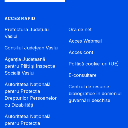
ACCES RAPID
Prefectura Județului
Ora de net
Vaslui
Acces Webmail
Consiliul Județean Vaslui
Acces cont
Agenția Județeană
Politică cookie-uri (UE)
pentru Plăți și Inspecție
Socială Vaslui
E-consultare
Autoritatea Națională
Centrul de resurse
pentru Protecția
bibliografice în domeniul
Drepturilor Persoanelor
guvernării deschise
cu Dizabilități
Autoritatea Națională
pentru Protecția