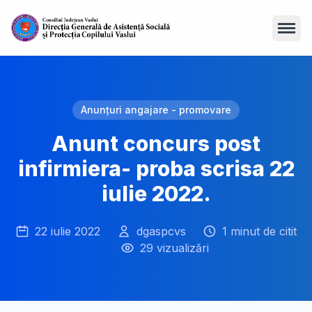
Open
Anunțuri angajare - promovare
Anunt concurs post
infirmiera- proba scrisa 22
iulie 2022.
22 iulie 2022
dgaspcvs
1 minut de citit
29 vizualizări