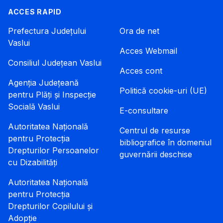
ACCES RAPID
Prefectura Județului
Ora de net
Vaslui
Acces Webmail
Consiliul Județean Vaslui
Acces cont
Agenția Județeană
Politică cookie-uri (UE)
pentru Plăți și Inspecție
Socială Vaslui
E-consultare
Autoritatea Națională
Centrul de resurse
pentru Protecția
bibliografice în domeniul
Drepturilor Persoanelor
guvernării deschise
cu Dizabilități
Autoritatea Națională
pentru Protecția
Drepturilor Copilului și
Adopție