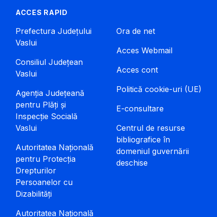
ACCES RAPID
Prefectura Județului
Ora de net
Vaslui
Acces Webmail
Consiliul Județean
Acces cont
Vaslui
Politică cookie-uri (UE)
Agenția Județeană
pentru Plăți și
E-consultare
Inspecție Socială
Vaslui
Centrul de resurse
bibliografice în
Autoritatea Națională
domeniul guvernării
pentru Protecția
deschise
Drepturilor
Persoanelor cu
Dizabilități
Autoritatea Națională