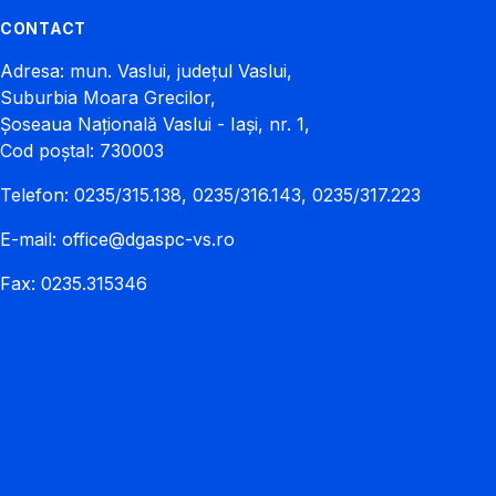
CONTACT
Adresa: mun. Vaslui, județul Vaslui,
Suburbia Moara Grecilor,
Șoseaua Națională Vaslui - Iași, nr. 1,
Cod poștal: 730003
Telefon: 0235/315.138, 0235/316.143, 0235/317.223
E-mail:
office@dgaspc-vs.ro
Fax: 0235.315346