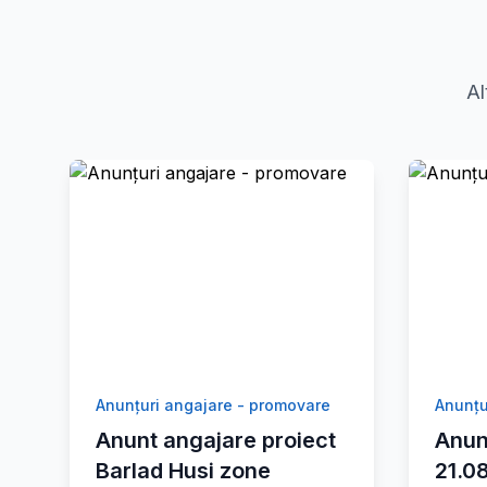
Al
Anunțuri angajare - promovare
Anunțu
Anunt angajare proiect
Anun
Barlad Husi zone
21.0