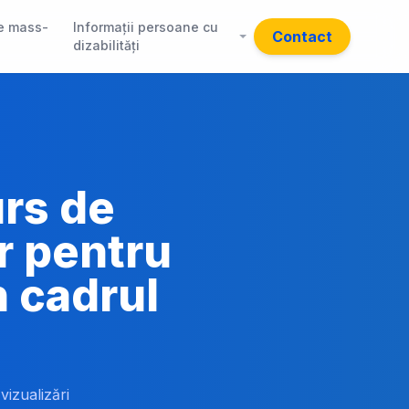
e mass-
Informații persoane cu
Contact
dizabilități
rs de
r pentru
n cadrul
vizualizări