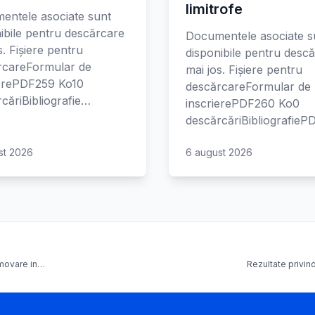
limitrofe
entele asociate sunt
ibile pentru descărcare
Documentele asociate s
s. Fișiere pentru
disponibile pentru desc
rcareFormular de
mai jos. Fișiere pentru
ierePDF259 Ko10
descărcareFormular de
căriBibliografie…
inscrierePDF260 Ko0
descărcăriBibliografie
st 2026
6 august 2026
omovare in…
Rezultate privin