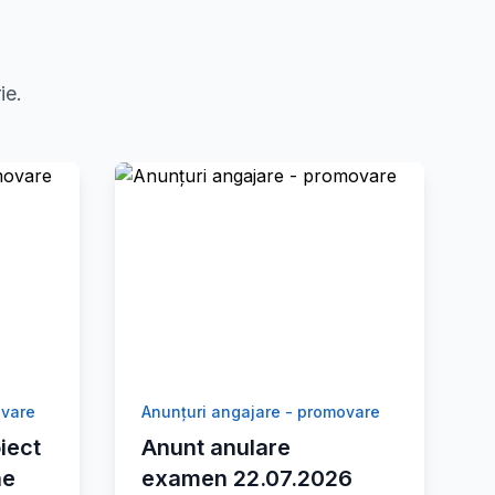
ie.
ovare
Anunțuri angajare - promovare
iect
Anunt anulare
ne
examen 22.07.2026