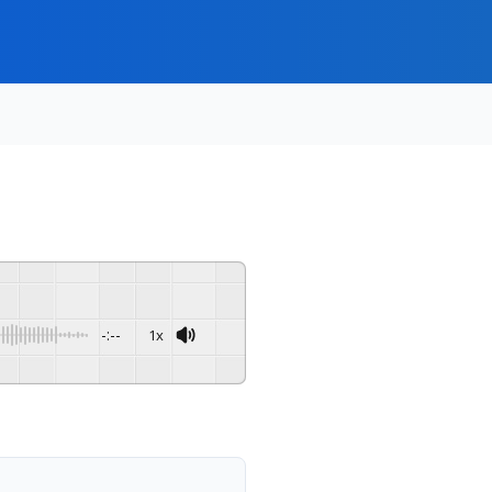
-:--
1x
Powered By
GSpeech