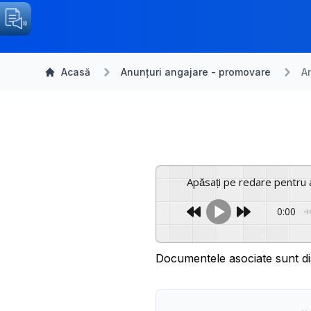
Acasă
Anunțuri angajare - promovare
A
Apăsați pe redare pentru 
0:00
Documentele asociate sunt di