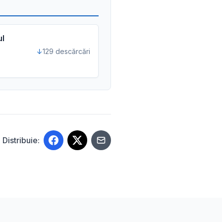
ul
129 descărcări
Distribuie: