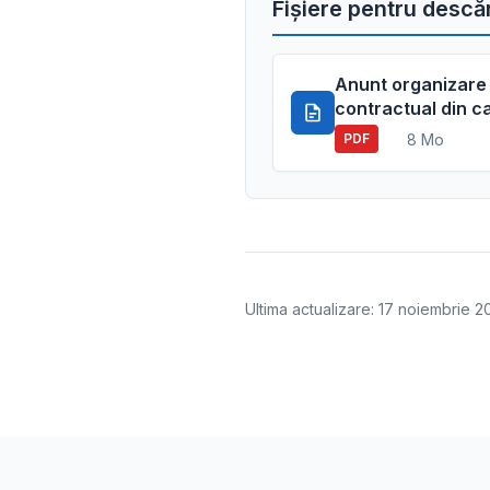
Fișiere pentru descă
Anunt organizare 
contractual din c
8 Mo
PDF
Ultima actualizare: 17 noiembrie 