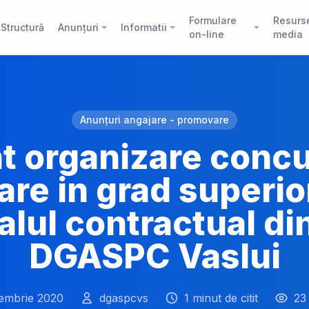
Formulare
Resurs
Structură
Anunțuri
Informatii
on-line
media
Anunțuri angajare - promovare
t organizare concu
re in grad superio
lul contractual di
DGASPC Vaslui
iembrie 2020
dgaspcvs
1 minut de citit
23 