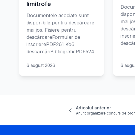
limitrofe
Docum
dispon
Documentele asociate sunt
mai jo
disponibile pentru descărcare
descă
mai jos. Fișiere pentru
inscr
descărcareFormular de
descăr
inscrierePDF261 Ko6
descărcăriBibliografiePDF524…
6 august 2026
6 augu
Articolul anterior
Anunt organizare concurs de pr