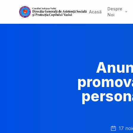
Despre
Acasă
Noi
Anun
promova
persona
17 no