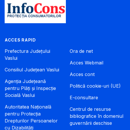
ACCES RAPID
Prefectura Județului
Ora de net
Vaslui
Acces Webmail
Consiliul Județean Vaslui
Acces cont
Agenția Județeană
Politică cookie-uri (UE)
pentru Plăți și Inspecție
Socială Vaslui
E-consultare
Autoritatea Națională
Centrul de resurse
pentru Protecția
bibliografice în domeniul
Drepturilor Persoanelor
guvernării deschise
cu Dizabilități