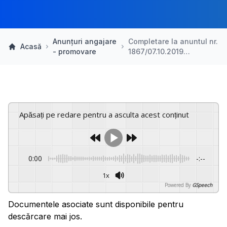
Anunțuri angajare
Completare la anuntul nr.
Acasă
- promovare
1867/07.10.2019…
Apăsați pe redare pentru a asculta acest conținut
0:00
-:--
1x
Powered By
GSpeech
Documentele asociate sunt disponibile pentru
descărcare mai jos.