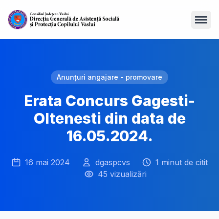
Open
Anunțuri angajare - promovare
Erata Concurs Gagesti-
Oltenesti din data de
16.05.2024.
16 mai 2024
dgaspcvs
1 minut de citit
45 vizualizări