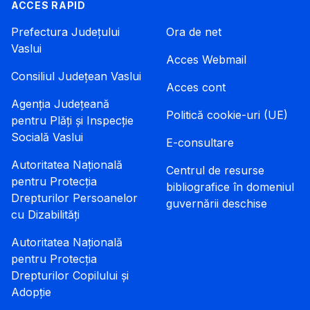
ACCES RAPID
Prefectura Județului
Ora de net
Vaslui
Acces Webmail
Consiliul Județean Vaslui
Acces cont
Agenția Județeană
Politică cookie-uri (UE)
pentru Plăți și Inspecție
Socială Vaslui
E-consultare
Autoritatea Națională
Centrul de resurse
pentru Protecția
bibliografice în domeniul
Drepturilor Persoanelor
guvernării deschise
cu Dizabilități
Autoritatea Națională
pentru Protecția
Drepturilor Copilului și
Adopție