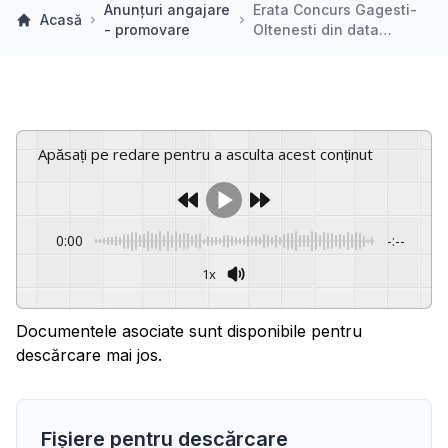
Anunțuri angajare
Erata Concurs Gagesti-
Acasă
- promovare
Oltenesti din data…
Apăsați pe redare pentru a asculta acest conținut
0:00
-:--
1x
Powered By
GSpeech
Documentele asociate sunt disponibile pentru
descărcare mai jos.
Fișiere pentru descărcare