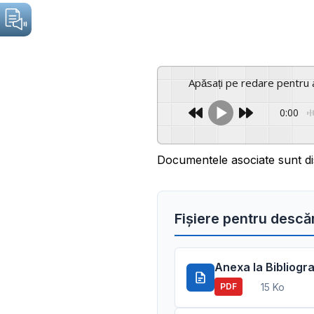
Apăsați pe redare pentru 
0:00
Documentele asociate sunt di
Fișiere pentru descă
Anexa la Bibliogr
15 Ko
PDF