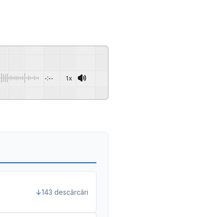
-:--
1x
Powered By
GSpeech
143 descărcări