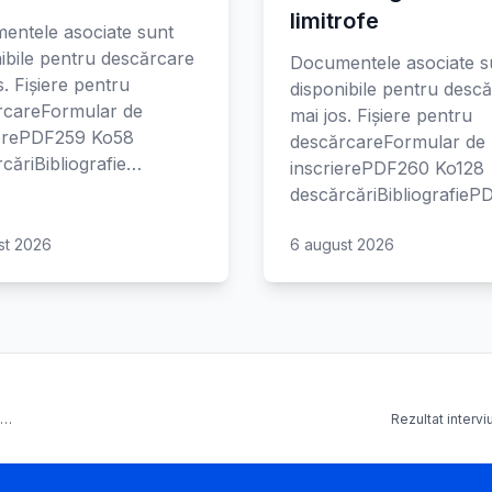
limitrofe
entele asociate sunt
ibile pentru descărcare
Documentele asociate s
s. Fișiere pentru
disponibile pentru desc
rcareFormular de
mai jos. Fișiere pentru
ierePDF259 Ko58
descărcareFormular de
căriBibliografie…
inscrierePDF260 Ko128
descărcăriBibliografie
st 2026
6 august 2026
.…
Rezultat interv