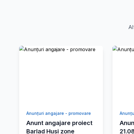
Al
Anunțuri angajare - promovare
Anunțu
Anunt angajare proiect
Anun
Barlad Husi zone
21.0