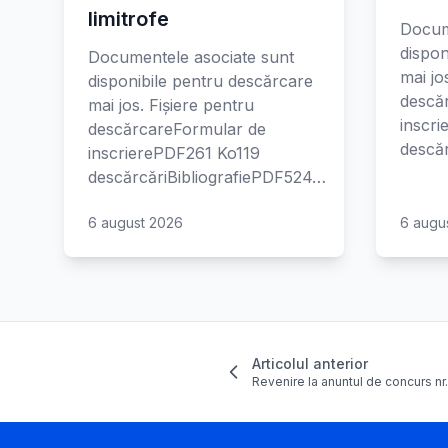
limitrofe
Docum
dispon
Documentele asociate sunt
mai jo
disponibile pentru descărcare
descă
mai jos. Fișiere pentru
inscr
descărcareFormular de
descăr
inscrierePDF261 Ko119
descărcăriBibliografiePDF524…
6 august 2026
6 augu
Articolul anterior
Revenire la anuntul de concurs nr