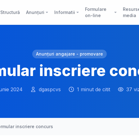
Formulare
Resurs
Structură
Anunțuri
Informatii
on-line
media
Anunțuri angajare - promovare
ular inscriere co
iunie 2024
dgaspcvs
1 minut de citit
37 vi
ormular inscriere concurs