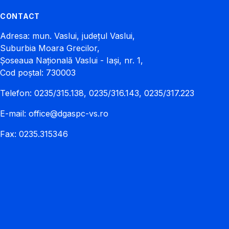
CONTACT
Adresa: mun. Vaslui, județul Vaslui,
Suburbia Moara Grecilor,
Șoseaua Națională Vaslui - Iași, nr. 1,
Cod poștal: 730003
Telefon: 0235/315.138, 0235/316.143, 0235/317.223
E-mail:
office@dgaspc-vs.ro
Fax: 0235.315346