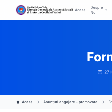
Despre
Acasă
Noi
Form
27 
Acasă
Anunțuri angajare - promovare
F