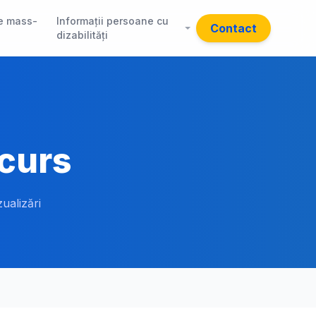
e mass-
Informații persoane cu
Contact
dizabilități
ncurs
zualizări