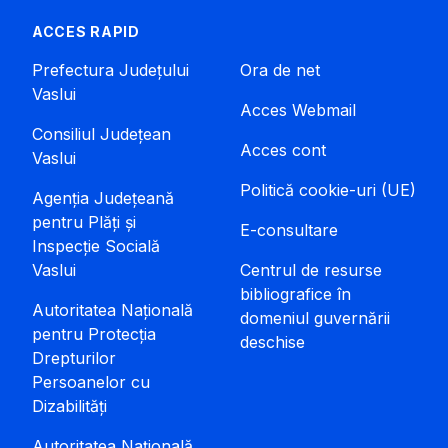
ACCES RAPID
Prefectura Județului
Ora de net
Vaslui
Acces Webmail
Consiliul Județean
Acces cont
Vaslui
Politică cookie-uri (UE)
Agenția Județeană
pentru Plăți și
E-consultare
Inspecție Socială
Vaslui
Centrul de resurse
bibliografice în
Autoritatea Națională
domeniul guvernării
pentru Protecția
deschise
Drepturilor
Persoanelor cu
Dizabilități
Autoritatea Națională