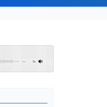
-:--
1x
Powered By
GSpeech