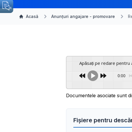
Acasă
Anunțuri angajare - promovare
Re
Apăsați pe redare pentru 
0:00
Documentele asociate sunt di
Fișiere pentru descă