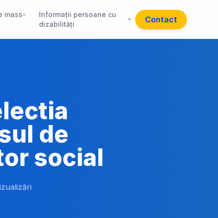
e mass-
Informații persoane cu
Contact
dizabilități
electia
sul de
tor social
izualizări