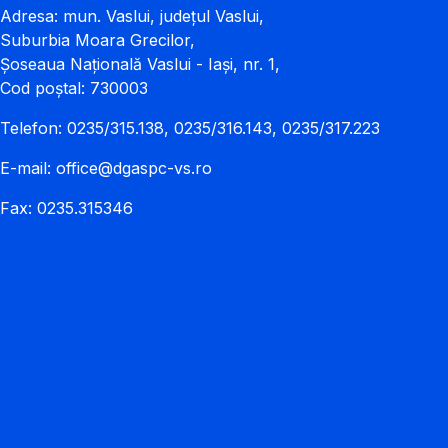
Adresa: mun. Vaslui, județul Vaslui,
Suburbia Moara Grecilor,
Șoseaua Națională Vaslui - Iași, nr. 1,
Cod poștal: 730003
Telefon: 0235/315.138, 0235/316.143, 0235/317.223
E-mail:
office@dgaspc-vs.ro
Fax: 0235.315346