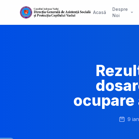
Despre
Acasă
Noi
Rezult
dosar
ocupare a
9 ia