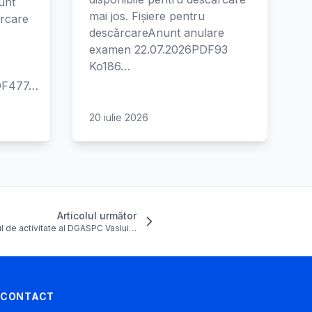
unt
mai jos. Fișiere pentru
ărcare
descărcareAnunt anulare
examen 22.07.2026PDF93
Ko186…
PDF477…
20 iulie 2026
Articolul următor
l de activitate al DGASPC Vaslui…
CONTACT