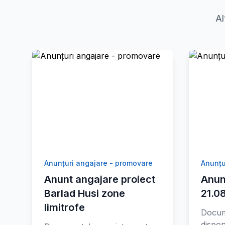
Al
Anunțuri angajare - promovare
Anunțu
Anunt angajare proiect
Anun
Barlad Husi zone
21.0
limitrofe
Docum
dispon