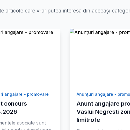
te articole care v-ar putea interesa din aceeași categor
ri angajare - promovare
Anunțuri angajare - prom
t concurs
Anunt angajare pro
8.2026
Vaslui Negresti zo
limitrofe
entele asociate sunt
ibile pentru descărcare