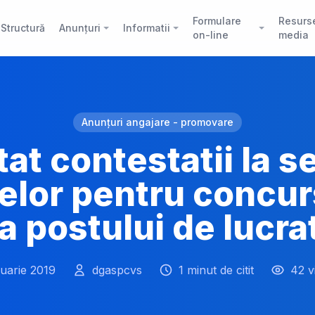
Formulare
Resurs
Structură
Anunțuri
Informatii
on-line
media
Anunțuri angajare - promovare
at contestatii la s
elor pentru concur
 postului de lucra
nuarie 2019
dgaspcvs
1 minut de citit
42 v