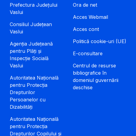
Prefectura Județului
Ora de net
Vaslui
Acces Webmail
Consiliul Județean
Acces cont
Vaslui
Politică cookie-uri (UE)
Agenția Județeană
pentru Plăți și
E-consultare
Inspecție Socială
Vaslui
Centrul de resurse
bibliografice în
Autoritatea Națională
domeniul guvernării
pentru Protecția
deschise
Drepturilor
Persoanelor cu
Dizabilități
Autoritatea Națională
pentru Protecția
Drepturilor Copilului și