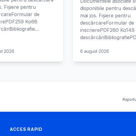
Documentele asociate s
s. Fișiere pentru
disponibile pentru desc
rcareFormular de
mai jos. Fișiere pentru
ierePDF259 Ko68
descărcareFormular de
căriBibliografie…
inscrierePDF260 Ko149
descărcăriBibliografie
st 2026
6 august 2026
Raportu
ACCES RAPID