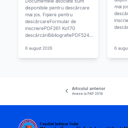
Documentele asociate sunt
mai jo
disponibile pentru descărcare
descă
mai jos. Fișiere pentru
inscr
descărcareFormular de
descăr
inscrierePDF261 Ko170
descărcăriBibliografiePDF524…
6 august 2026
6 augu
Articolul anterior
Anexe la PAP 2019