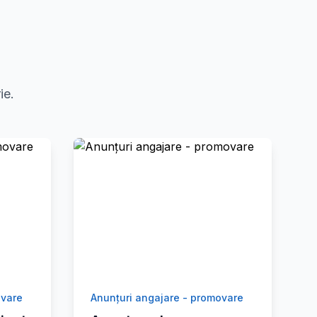
ie.
ovare
Anunțuri angajare - promovare