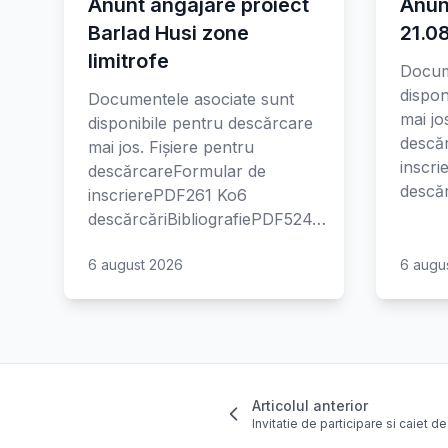
Anunt angajare proiect
Anun
Barlad Husi zone
21.0
limitrofe
Docum
dispon
Documentele asociate sunt
mai jo
disponibile pentru descărcare
descă
mai jos. Fișiere pentru
inscr
descărcareFormular de
descăr
inscrierePDF261 Ko6
descărcăriBibliografiePDF524…
6 august 2026
6 augu
Articolul anterior
Invitatie de participare si caiet d