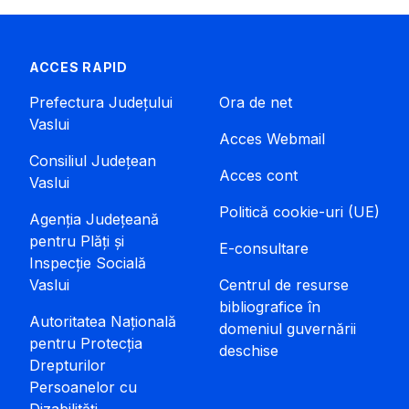
ACCES RAPID
Prefectura Județului
Ora de net
Vaslui
Acces Webmail
Consiliul Județean
Acces cont
Vaslui
Politică cookie-uri (UE)
Agenția Județeană
pentru Plăți și
E-consultare
Inspecție Socială
Vaslui
Centrul de resurse
bibliografice în
Autoritatea Națională
domeniul guvernării
pentru Protecția
deschise
Drepturilor
Persoanelor cu