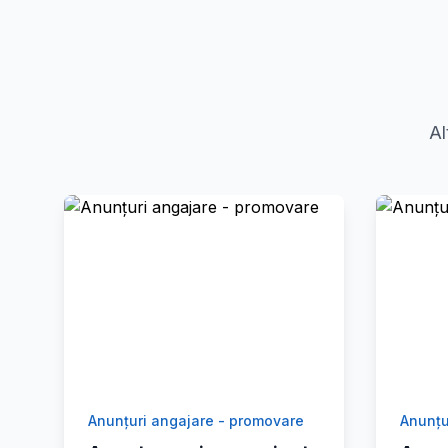
Al
Anunțuri angajare - promovare
Anunțu