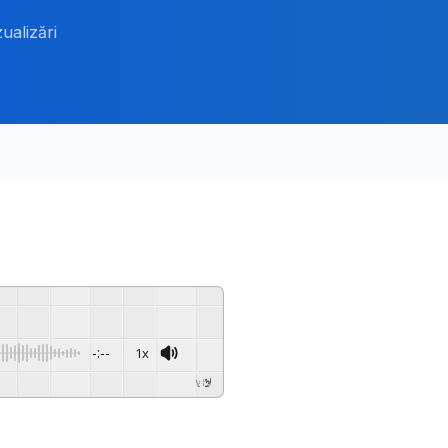
zualizări
-:--
1x
Powered By
GSpeech