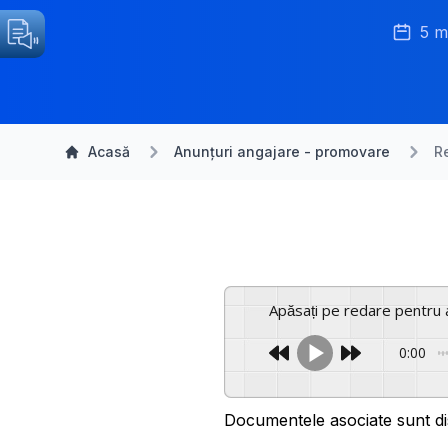
5 m
Acasă
Anunțuri angajare - promovare
R
Apăsați pe redare pentru 
0:00
Documentele asociate sunt di