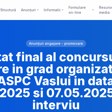
Formulare
Resurs
Structură
Anunțuri
Informatii
on-line
media
Anunțuri angajare - promovare
at final al concurs
 in grad organizat
SPC Vaslui in dat
2025 si 07.05.202
interviu