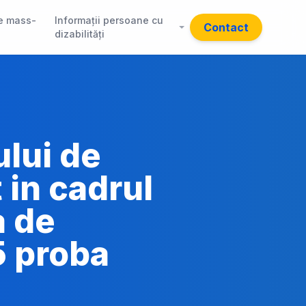
e mass-
Informații persoane cu
Contact
dizabilități
ului de
 in cadrul
a de
5 proba