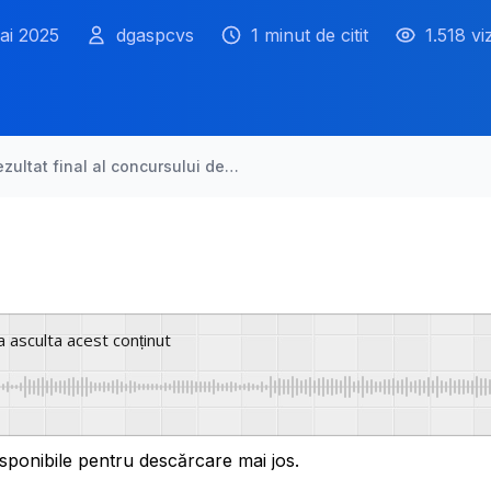
ai 2025
dgaspcvs
1 minut de citit
1.518 vi
ezultat final al concursului de…
a asculta acest conținut
sponibile pentru descărcare mai jos.