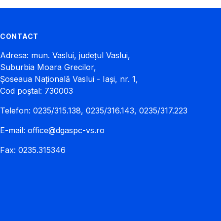
CONTACT
Adresa: mun. Vaslui, județul Vaslui,
Suburbia Moara Grecilor,
Șoseaua Națională Vaslui - Iași, nr. 1,
Cod poștal: 730003
Telefon: 0235/315.138, 0235/316.143, 0235/317.223
E-mail:
office@dgaspc-vs.ro
Fax: 0235.315346