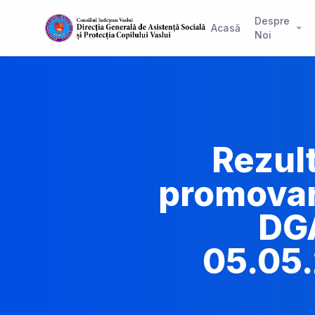
Despre
Acasă
Noi
Rezult
promovare
DGA
05.05.