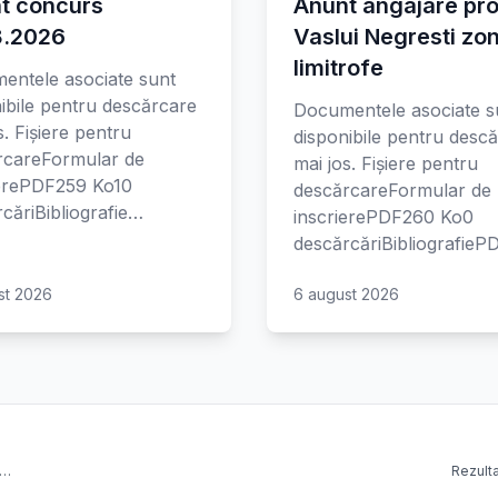
t concurs
Anunt angajare pro
8.2026
Vaslui Negresti zo
limitrofe
entele asociate sunt
ibile pentru descărcare
Documentele asociate s
s. Fișiere pentru
disponibile pentru desc
rcareFormular de
mai jos. Fișiere pentru
ierePDF259 Ko10
descărcareFormular de
căriBibliografie…
inscrierePDF260 Ko0
descărcăriBibliografie
st 2026
6 august 2026
e…
Rezulta