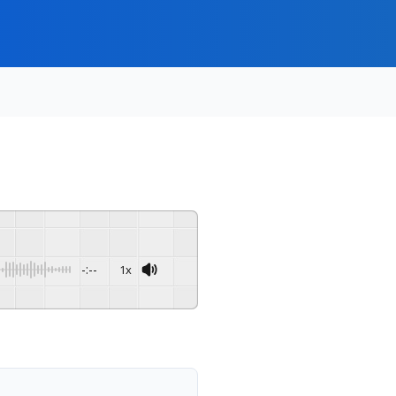
-:--
1x
Powered By
GSpeech