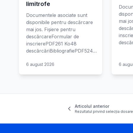
limitrofe
Docum
dispon
Documentele asociate sunt
mai jo
disponibile pentru descărcare
descă
mai jos. Fișiere pentru
inscr
descărcareFormular de
descăr
inscrierePDF261 Ko48
descărcăriBibliografiePDF524…
6 august 2026
6 augu
Articolul anterior
Rezultatul privind selecția dosar