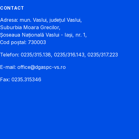
CONTACT
Adresa: mun. Vaslui, județul Vaslui,
Suburbia Moara Grecilor,
Șoseaua Națională Vaslui - Iași, nr. 1,
Cod poștal: 730003
Telefon: 0235/315.138, 0235/316.143, 0235/317.223
E-mail:
office@dgaspc-vs.ro
Fax: 0235.315346