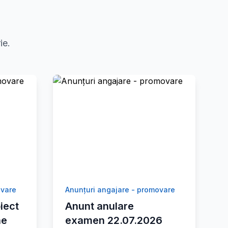
ie.
ovare
Anunțuri angajare - promovare
iect
Anunt anulare
ne
examen 22.07.2026