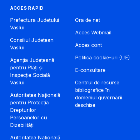
ACCES RAPID
Prefectura Județului
Ora de net
Vaslui
Acces Webmail
Consiliul Județean
Acces cont
Vaslui
Politică cookie-uri (UE)
Agenția Județeană
pentru Plăți și
E-consultare
Inspecție Socială
Vaslui
Centrul de resurse
bibliografice în
Autoritatea Națională
domeniul guvernării
pentru Protecția
deschise
Drepturilor
Persoanelor cu
Dizabilități
Autoritatea Națională