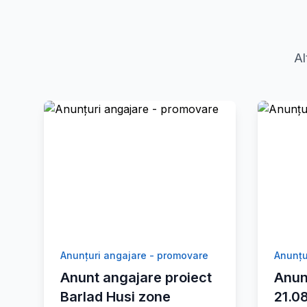
Al
Anunțuri angajare - promovare
Anunțu
Anunt angajare proiect
Anun
Barlad Husi zone
21.0