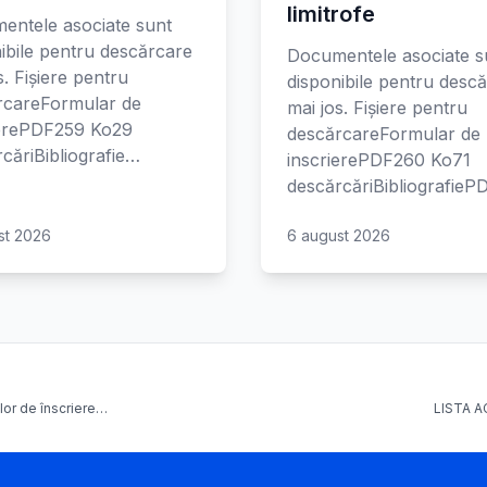
limitrofe
entele asociate sunt
ibile pentru descărcare
Documentele asociate s
s. Fișiere pentru
disponibile pentru desc
rcareFormular de
mai jos. Fișiere pentru
ierePDF259 Ko29
descărcareFormular de
căriBibliografie…
inscrierePDF260 Ko71
descărcăriBibliografie
st 2026
6 august 2026
elor de înscriere…
LISTA A