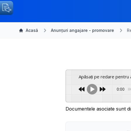
Acasă
Anunțuri angajare - promovare
R
Apăsați pe redare pentru 
0:00
Documentele asociate sunt di