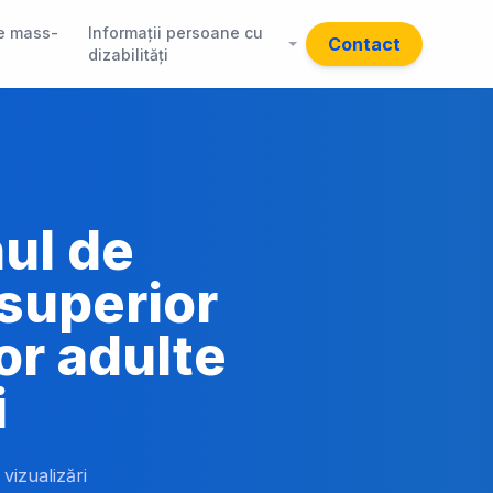
e mass-
Informații persoane cu
Contact
dizabilități
nul de
superior
or adulte
i
 vizualizări