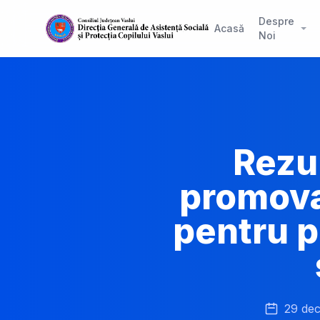
Despre
Acasă
Noi
Rezul
promova
pentru p
29 de