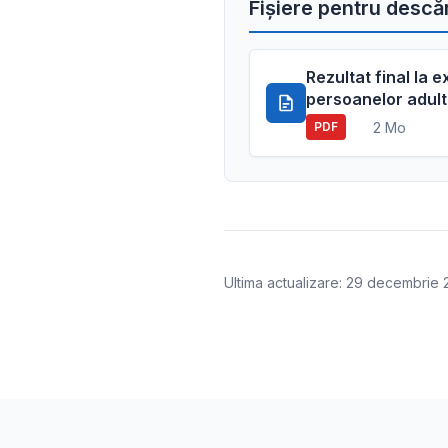
Fișiere pentru descă
Rezultat final la
persoanelor adulte
2 Mo
PDF
Ultima actualizare: 29 decembrie