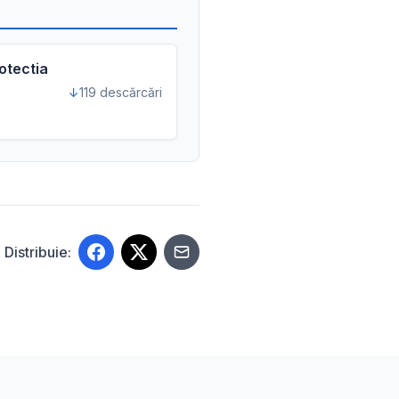
otectia
119 descărcări
Distribuie: