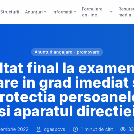
Formulare
Resurs
Structură
Anunțuri
Informatii
on-line
media
Anunțuri angajare - promovare
tat final la exame
re in grad imediat 
rotectia persoanel
si aparatul directie
cembrie 2022
dgaspcvs
1 minut de citit
33