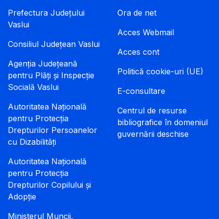
Prefectura Județului
Ora de net
Vaslui
Acces Webmail
Consiliul Județean Vaslui
Acces cont
Agenția Județeană
Politică cookie-uri (UE)
pentru Plăți și Inspecție
Socială Vaslui
E-consultare
Autoritatea Națională
Centrul de resurse
pentru Protecția
bibliografice în domeniul
Drepturilor Persoanelor
guvernării deschise
cu Dizabilități
Autoritatea Națională
pentru Protecția
Drepturilor Copilului și
Adopție
Ministerul Muncii,