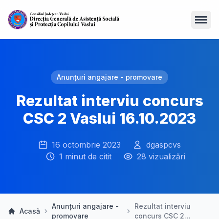
Open
Anunțuri angajare - promovare
Rezultat interviu concurs
CSC 2 Vaslui 16.10.2023
16 octombrie 2023
dgaspcvs
1 minut de citit
28 vizualizări
Anunțuri angajare -
Rezultat interviu
Acasă
promovare
concurs CSC 2…