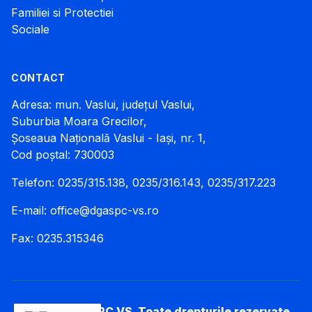
Familiei si Protectiei
Sociale
CONTACT
Adresa: mun. Vaslui, județul Vaslui,
Suburbia Moara Grecilor,
Șoseaua Națională Vaslui - Iași, nr. 1,
Cod poștal: 730003
Telefon: 0235/315.138, 0235/316.143, 0235/317.223
E-mail:
office@dgaspc-vs.ro
Fax: 0235.315346
© 2026 DGASPC VS. Toate drepturile rezervate.