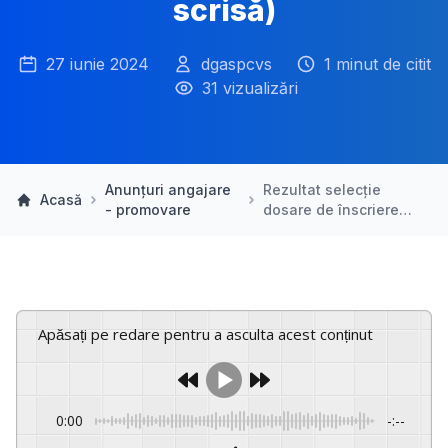
scrisă)
27 iunie 2024
dgaspcvs
1 minut de citit
31 vizualizări
Anunțuri angajare
Rezultat selecție
Acasă
- promovare
dosare de înscriere…
Apăsați pe redare pentru a asculta acest conținut
0:00
-:--