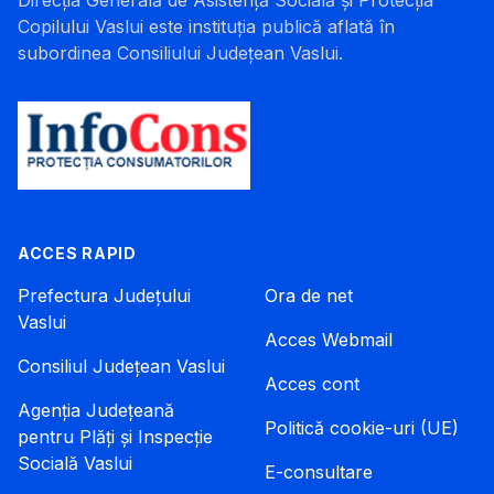
Direcția Generală de Asistență Socială și Protecția
Copilului Vaslui este instituția publică aflată în
subordinea Consiliului Județean Vaslui.
ACCES RAPID
Prefectura Județului
Ora de net
Vaslui
Acces Webmail
Consiliul Județean Vaslui
Acces cont
Agenția Județeană
Politică cookie-uri (UE)
pentru Plăți și Inspecție
Socială Vaslui
E-consultare