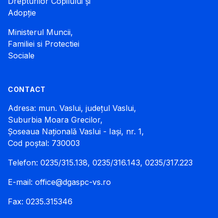
Drepturilor Copilului și
Adopție
Ministerul Muncii,
Familiei si Protectiei
Sociale
CONTACT
Adresa: mun. Vaslui, județul Vaslui,
Suburbia Moara Grecilor,
Șoseaua Națională Vaslui - Iași, nr. 1,
Cod poștal: 730003
Telefon: 0235/315.138, 0235/316.143, 0235/317.223
E-mail:
office@dgaspc-vs.ro
Fax: 0235.315346