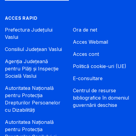
ACCES RAPID
Prefectura Județului
Ora de net
Vaslui
Acces Webmail
Consiliul Județean Vaslui
Acces cont
Agenția Județeană
Politică cookie-uri (UE)
pentru Plăți și Inspecție
Socială Vaslui
E-consultare
Autoritatea Națională
Centrul de resurse
pentru Protecția
bibliografice în domeniul
Drepturilor Persoanelor
guvernării deschise
cu Dizabilități
Autoritatea Națională
pentru Protecția