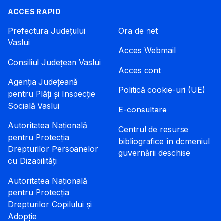
ACCES RAPID
Prefectura Județului
Ora de net
Vaslui
Acces Webmail
Consiliul Județean Vaslui
Acces cont
Agenția Județeană
Politică cookie-uri (UE)
pentru Plăți și Inspecție
Socială Vaslui
E-consultare
Autoritatea Națională
Centrul de resurse
pentru Protecția
bibliografice în domeniul
Drepturilor Persoanelor
guvernării deschise
cu Dizabilități
Autoritatea Națională
pentru Protecția
Drepturilor Copilului și
Adopție