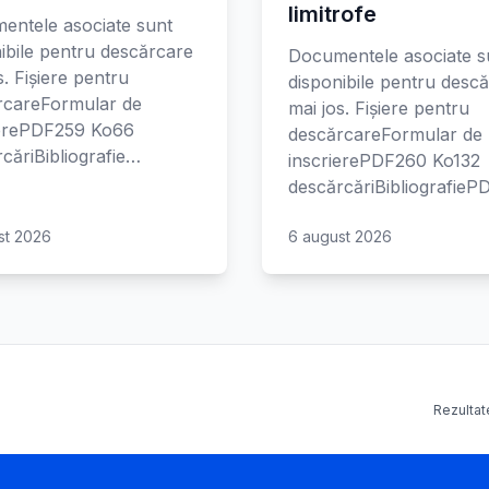
limitrofe
entele asociate sunt
ibile pentru descărcare
Documentele asociate s
s. Fișiere pentru
disponibile pentru desc
rcareFormular de
mai jos. Fișiere pentru
ierePDF259 Ko66
descărcareFormular de
căriBibliografie…
inscrierePDF260 Ko132
descărcăriBibliografie
st 2026
6 august 2026
Rezultate