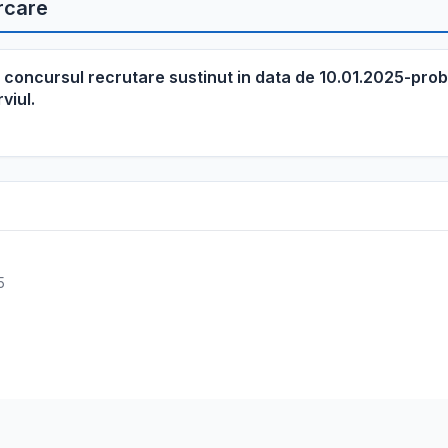
rcare
a concursul recrutare sustinut in data de 10.01.2025-pro
viul.
5