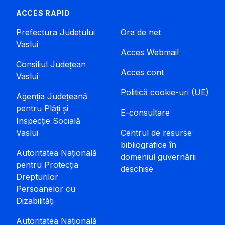
ACCES RAPID
Prefectura Județului
Ora de net
Vaslui
Acces Webmail
Consiliul Județean
Acces cont
Vaslui
Politică cookie-uri (UE)
Agenția Județeană
pentru Plăți și
E-consultare
Inspecție Socială
Vaslui
Centrul de resurse
bibliografice în
Autoritatea Națională
domeniul guvernării
pentru Protecția
deschise
Drepturilor
Persoanelor cu
Dizabilități
Autoritatea Națională