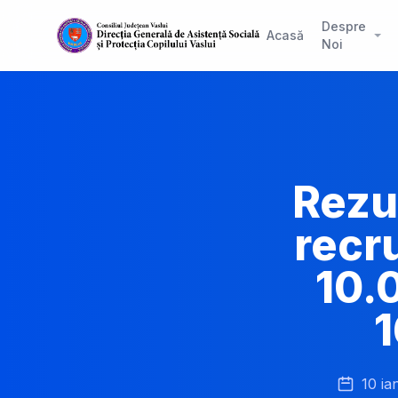
Despre
Acasă
Noi
Rezul
recr
10.
1
10 ia