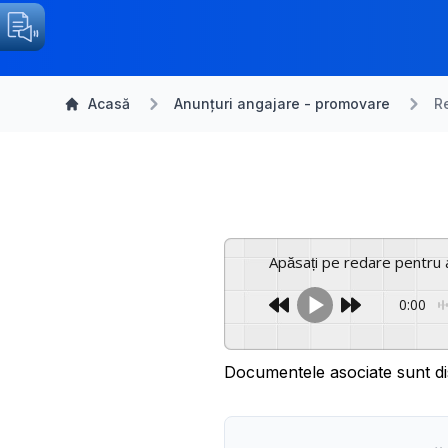
Acasă
Anunțuri angajare - promovare
R
Apăsați pe redare pentru 
0:00
Documentele asociate sunt di