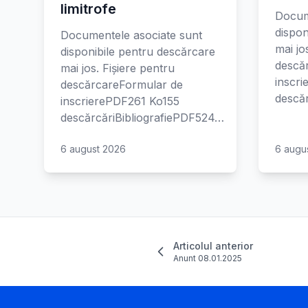
limitrofe
Docum
dispon
Documentele asociate sunt
mai jo
disponibile pentru descărcare
descă
mai jos. Fișiere pentru
inscr
descărcareFormular de
descăr
inscrierePDF261 Ko155
descărcăriBibliografiePDF524…
6 august 2026
6 augu
Articolul anterior
Anunt 08.01.2025