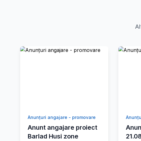
Al
Anunțuri angajare - promovare
Anunțu
Anunt angajare proiect
Anun
Barlad Husi zone
21.0