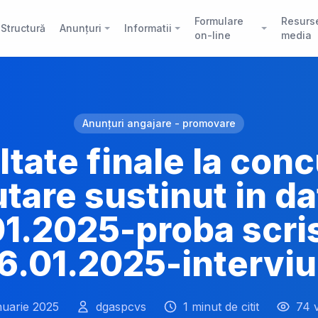
Formulare
Resurs
Structură
Anunțuri
Informatii
on-line
media
Anunțuri angajare - promovare
tate finale la con
utare sustinut in da
01.2025-proba scris
6.01.2025-interviu
nuarie 2025
dgaspcvs
1 minut de citit
74 v