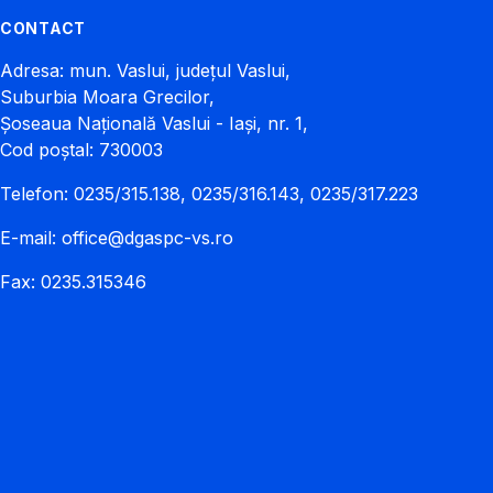
CONTACT
Adresa: mun. Vaslui, județul Vaslui,
Suburbia Moara Grecilor,
Șoseaua Națională Vaslui - Iași, nr. 1,
Cod poștal: 730003
Telefon: 0235/315.138, 0235/316.143, 0235/317.223
E-mail:
office@dgaspc-vs.ro
Fax: 0235.315346