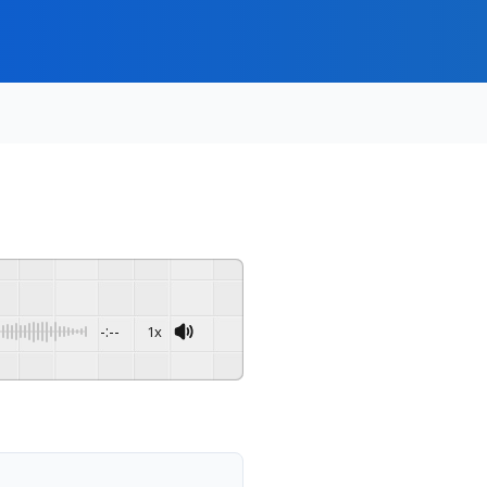
-:--
1x
Powered By
GSpeech