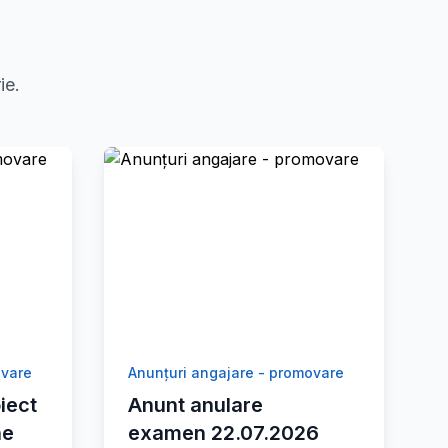
ie.
ovare
Anunțuri angajare - promovare
iect
Anunt anulare
ne
examen 22.07.2026