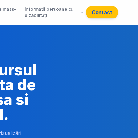
e mass-
Informații persoane cu
Contact
dizabilități
cursul
ta de
a si
l.
izualizări