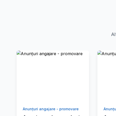
Al
Anunțuri angajare - promovare
Anunțu