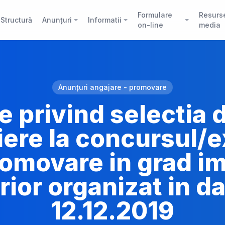
Formulare
Resurs
Structură
Anunțuri
Informatii
on-line
media
Anunțuri angajare - promovare
e privind selectia 
iere la concursul
omovare in grad i
ior organizat in d
12.12.2019