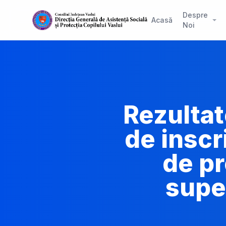
Despre
Acasă
Noi
Rezultat
de inscr
de pr
super