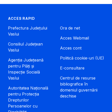
ACCES RAPID
Prefectura Județului
Ora de net
Vaslui
Acces Webmail
Consiliul Județean
Acces cont
Vaslui
Politică cookie-uri (UE)
Agenția Județeană
pentru Plăți și
E-consultare
Inspecție Socială
Vaslui
Centrul de resurse
bibliografice în
Autoritatea Națională
domeniul guvernării
pentru Protecția
deschise
Drepturilor
Persoanelor cu