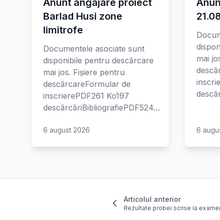
Anunt angajare proiect
Anun
Barlad Husi zone
21.0
limitrofe
Docum
dispon
Documentele asociate sunt
mai jo
disponibile pentru descărcare
descă
mai jos. Fișiere pentru
inscr
descărcareFormular de
descăr
inscrierePDF261 Ko197
descărcăriBibliografiePDF524…
6 august 2026
6 augu
Articolul anterior
Rezultate probei scrise la exam