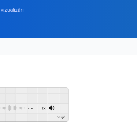
vizualizări
-:--
1x
Powered By
GSpeech