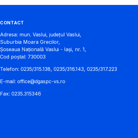
CONTACT
Adresa: mun. Vaslui, județul Vaslui,
Suburbia Moara Grecilor,
Șoseaua Națională Vaslui - Iași, nr. 1,
Cod poștal: 730003
Telefon: 0235/315.138, 0235/316.143, 0235/317.223
E-mail:
office@dgaspc-vs.ro
Fax: 0235.315346