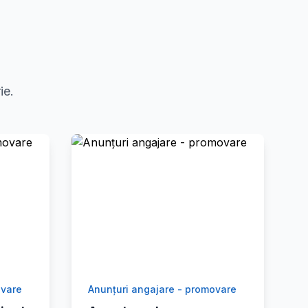
ie.
ovare
Anunțuri angajare - promovare