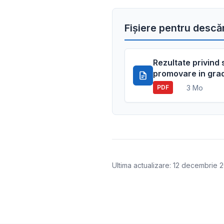
Fișiere pentru descă
Rezultate privind
promovare in grad
3 Mo
PDF
Ultima actualizare: 12 decembrie 