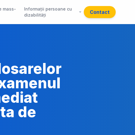
e mass-
Informații persoane cu
Contact
dizabilități
dosarelor
/examenul
mediat
ata de