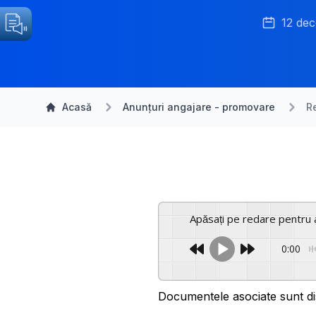
12 de
Acasă
Anunțuri angajare - promovare
R
Apăsați pe redare pentru 
0:00
Documentele asociate sunt di