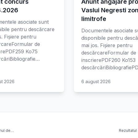
t concurs
Anunt angajare pro
8.2026
Vaslui Negresti zo
limitrofe
entele asociate sunt
ibile pentru descărcare
Documentele asociate s
s. Fișiere pentru
disponibile pentru desc
rcareFormular de
mai jos. Fișiere pentru
ierePDF259 Ko75
descărcareFormular de
căriBibliografie…
inscrierePDF260 Ko153
descărcăriBibliografie
st 2026
6 august 2026
enul de…
Rezultatul 