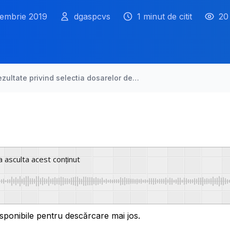
cembrie 2019
dgaspcvs
1 minut de citit
20 
ezultate privind selectia dosarelor de…
a asculta acest conținut
sponibile pentru descărcare mai jos.