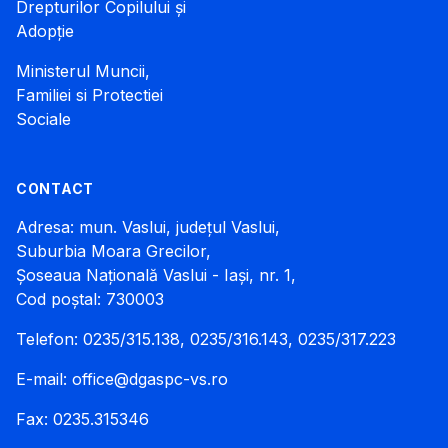
Drepturilor Copilului și
Adopție
Ministerul Muncii,
Familiei si Protectiei
Sociale
CONTACT
Adresa: mun. Vaslui, județul Vaslui,
Suburbia Moara Grecilor,
Șoseaua Națională Vaslui - Iași, nr. 1,
Cod poștal: 730003
Telefon: 0235/315.138, 0235/316.143, 0235/317.223
E-mail:
office@dgaspc-vs.ro
Fax: 0235.315346