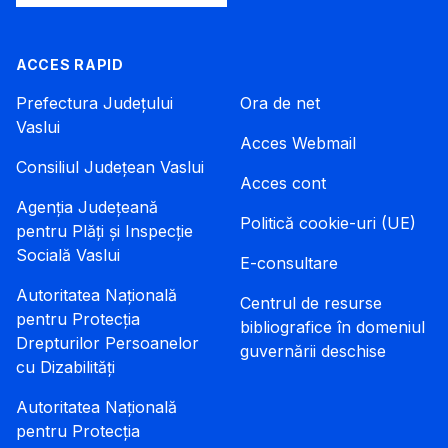
ACCES RAPID
Prefectura Județului
Ora de net
Vaslui
Acces Webmail
Consiliul Județean Vaslui
Acces cont
Agenția Județeană
Politică cookie-uri (UE)
pentru Plăți și Inspecție
Socială Vaslui
E-consultare
Autoritatea Națională
Centrul de resurse
pentru Protecția
bibliografice în domeniul
Drepturilor Persoanelor
guvernării deschise
cu Dizabilități
Autoritatea Națională
pentru Protecția