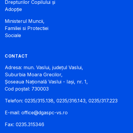
Drepturilor Copilului și
Adopție
Ministerul Muncii,
Familiei si Protectiei
Sociale
CONTACT
Adresa: mun. Vaslui, județul Vaslui,
Suburbia Moara Grecilor,
Șoseaua Națională Vaslui - Iași, nr. 1,
Cod poștal: 730003
Telefon: 0235/315.138, 0235/316.143, 0235/317.223
E-mail:
office@dgaspc-vs.ro
Fax: 0235.315346