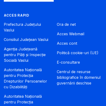
ACCES RAPID
Prefectura Județului
Ora de net
Vaslui
Acces Webmail
Consiliul Județean Vaslui
Acces cont
Agenția Județeană
Politică cookie-uri (UE)
pentru Plăți și Inspecție
Socială Vaslui
E-consultare
Autoritatea Națională
Centrul de resurse
pentru Protecția
bibliografice în domeniul
Drepturilor Persoanelor
guvernării deschise
cu Dizabilități
Autoritatea Națională
pentru Protecția