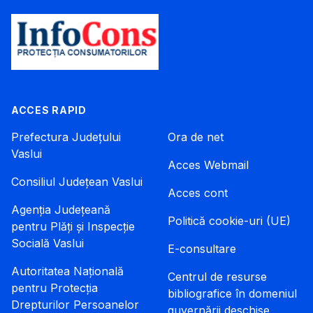
ACCES RAPID
Prefectura Județului
Ora de net
Vaslui
Acces Webmail
Consiliul Județean Vaslui
Acces cont
Agenția Județeană
Politică cookie-uri (UE)
pentru Plăți și Inspecție
Socială Vaslui
E-consultare
Autoritatea Națională
Centrul de resurse
pentru Protecția
bibliografice în domeniul
Drepturilor Persoanelor
guvernării deschise