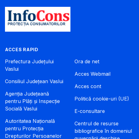
ACCES RAPID
Prefectura Județului
Ora de net
Vaslui
Acces Webmail
Consiliul Județean Vaslui
Acces cont
Agenția Județeană
Politică cookie-uri (UE)
pentru Plăți și Inspecție
Socială Vaslui
E-consultare
Autoritatea Națională
Centrul de resurse
pentru Protecția
bibliografice în domeniul
Drepturilor Persoanelor
guvernării deschise