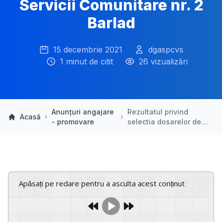
Servicii Comunitare nr. 2
Barlad
15 decembrie 2021
dgaspcvs
1 minut de citit
26 vizualizări
Anunțuri angajare
Rezultatul privind
Acasă
- promovare
selectia dosarelor de…
Apăsați pe redare pentru a asculta acest conținut