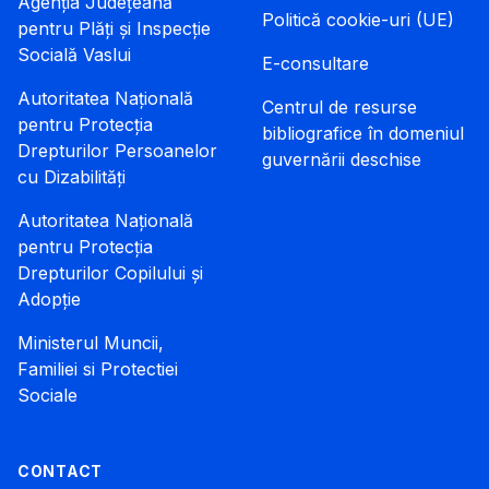
Agenția Județeană
Politică cookie-uri (UE)
pentru Plăți și Inspecție
Socială Vaslui
E-consultare
Autoritatea Națională
Centrul de resurse
pentru Protecția
bibliografice în domeniul
Drepturilor Persoanelor
guvernării deschise
cu Dizabilități
Autoritatea Națională
pentru Protecția
Drepturilor Copilului și
Adopție
Ministerul Muncii,
Familiei si Protectiei
Sociale
CONTACT