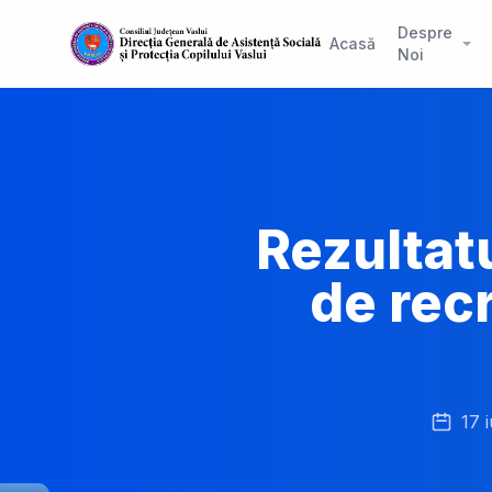
Despre
Acasă
Noi
Rezultatu
de recr
17 