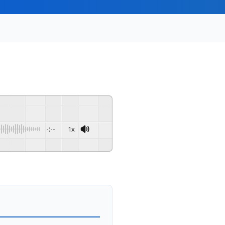
-:--
1x
Powered By
GSpeech