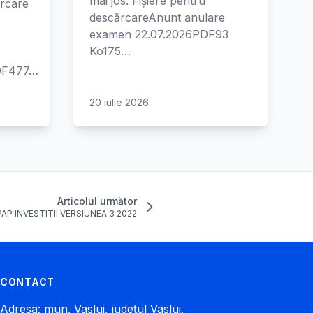
mai jos. Fișiere pentru
ărcare
descărcareAnunt anulare
examen 22.07.2026PDF93
Ko175…
PDF477…
20 iulie 2026
Articolul următor
PAP INVESTITII VERSIUNEA 3 2022
CONTACT
Adresa: mun. Vaslui, județul Vaslui,