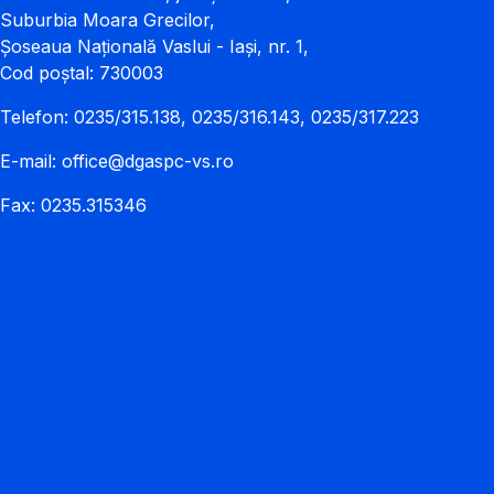
Suburbia Moara Grecilor,
Șoseaua Națională Vaslui - Iași, nr. 1,
Cod poștal: 730003
Telefon: 0235/315.138, 0235/316.143, 0235/317.223
E-mail:
office@dgaspc-vs.ro
Fax: 0235.315346