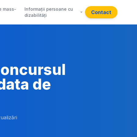
e mass-
Informații persoane cu
Contact
dizabilități
 concursul
 data de
ualizări