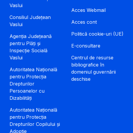
Vaslui
Acces Webmail
Consiliul Județean
Acces cont
Vaslui
Politică cookie-uri (UE)
Agenția Județeană
pentru Plăți și
E-consultare
Inspecție Socială
Vaslui
Centrul de resurse
bibliografice în
Autoritatea Națională
domeniul guvernării
pentru Protecția
deschise
Drepturilor
Persoanelor cu
Dizabilități
Autoritatea Națională
pentru Protecția
Drepturilor Copilului și
Adopție