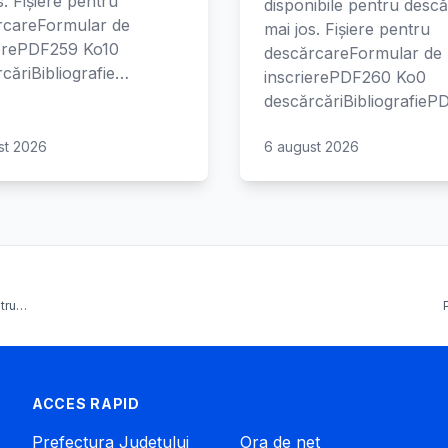
s. Fișiere pentru
disponibile pentru desc
rcareFormular de
mai jos. Fișiere pentru
ierePDF259 Ko10
descărcareFormular de
căriBibliografie…
inscrierePDF260 Ko0
descărcăriBibliografie
st 2026
6 august 2026
ntru…
ACCES RAPID
Prefectura Județului
Ora de net