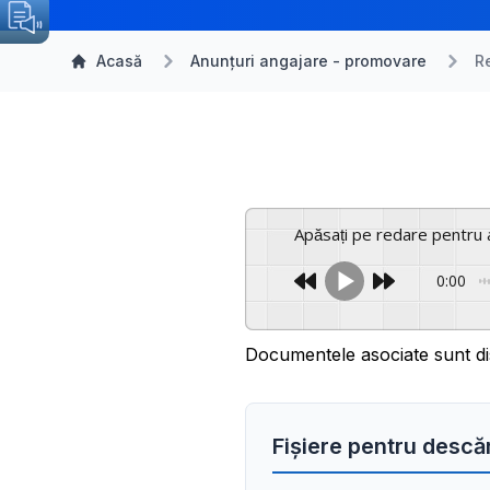
Acasă
Anunțuri angajare - promovare
R
Apăsați pe redare pentru 
0:00
Documentele asociate sunt di
Fișiere pentru descă