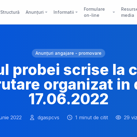
Formulare
Resurs
Structură
Anunțuri
Informatii
on-line
media
Anunțuri angajare - promovare
l probei scrise la
utare organizat in
17.06.2022
iunie 2022
dgaspcvs
1 minut de citit
29 viz