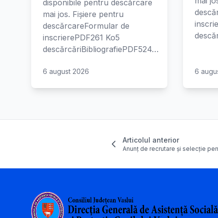
mai jo
disponibile pentru descărcare
descă
mai jos. Fișiere pentru
inscr
descărcareFormular de
descăr
inscrierePDF261 Ko5
descărcăriBibliografiePDF524…
6 august 2026
6 augu
Articolul anterior
Anunț de recrutare și selecție pe