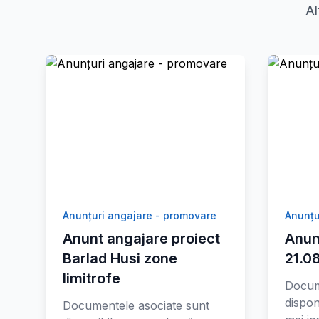
Al
Anunțuri angajare - promovare
Anunțu
Anunt angajare proiect
Anun
Barlad Husi zone
21.0
limitrofe
Docum
dispon
Documentele asociate sunt