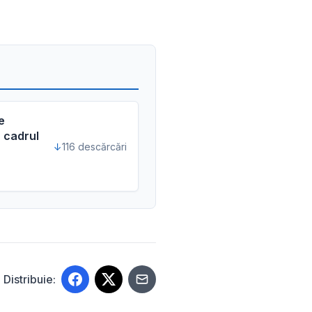
e
n cadrul
116 descărcări
Distribuie: