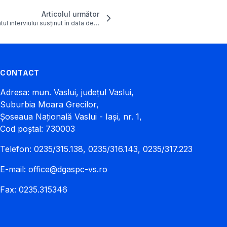
Articolul următor
tul interviului susținut în data de…
CONTACT
Adresa: mun. Vaslui, județul Vaslui,
Suburbia Moara Grecilor,
Șoseaua Națională Vaslui - Iași, nr. 1,
Cod poștal: 730003
Telefon: 0235/315.138, 0235/316.143, 0235/317.223
E-mail:
office@dgaspc-vs.ro
Fax: 0235.315346