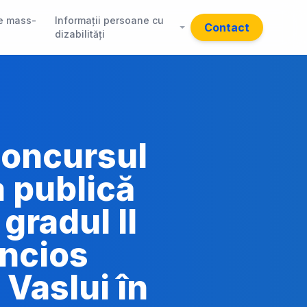
e mass-
Informații persoane cu
Contact
dizabilități
 concursul
a publică
gradul II
encios
Vaslui în