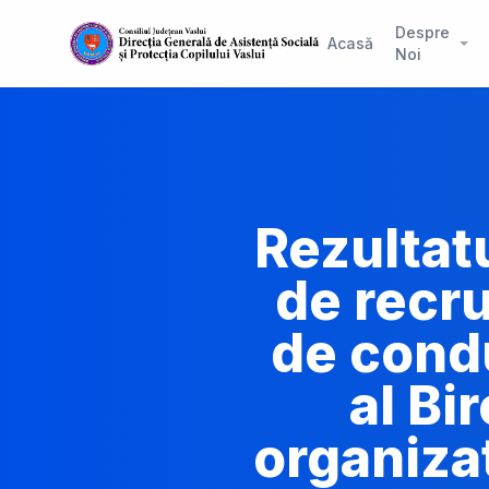
Despre
Acasă
Noi
Rezultatu
de recru
de condu
al Bi
organiza