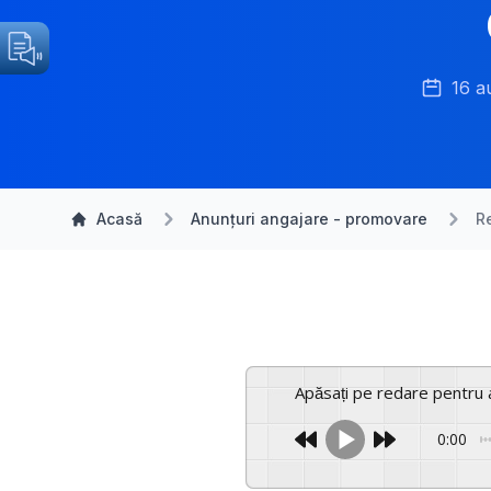
16 a
Acasă
Anunțuri angajare - promovare
R
Apăsați pe redare pentru 
0:00