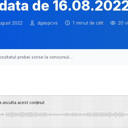
data de 16.08.202
ugust 2022
dgaspcvs
1 minut de citit
20 v
ezultatul probei scrise la concursul…
a asculta acest conținut