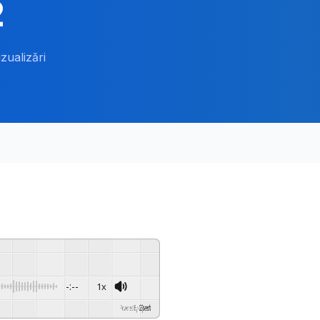
2
izualizări
-:--
1x
Powered By
GSpeech