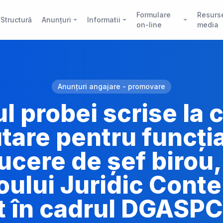
Formulare
Resurs
Structură
Anunțuri
Informatii
on-line
media
Anunțuri angajare - promovare
l probei scrise la
tare pentru funcți
cere de șef birou, 
roului Juridic Cont
t în cadrul DGASPC 