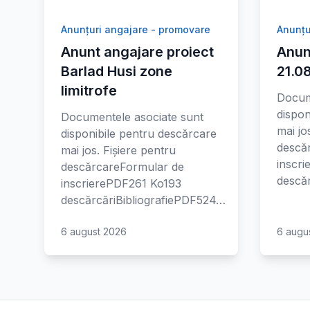
Anunțuri angajare - promovare
Anunțu
Anunt angajare proiect
Anun
Barlad Husi zone
21.0
limitrofe
Docum
dispon
Documentele asociate sunt
mai jo
disponibile pentru descărcare
descă
mai jos. Fișiere pentru
inscr
descărcareFormular de
descăr
inscrierePDF261 Ko193
descărcăriBibliografiePDF524…
6 august 2026
6 augu