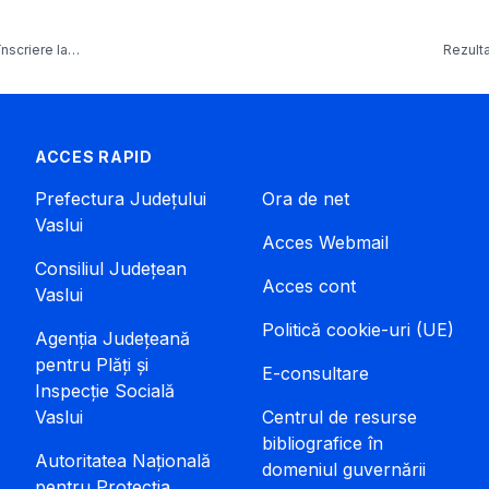
înscriere la…
Rezulta
ACCES RAPID
Prefectura Județului
Ora de net
Vaslui
Acces Webmail
Consiliul Județean
Acces cont
Vaslui
Politică cookie-uri (UE)
Agenția Județeană
pentru Plăți și
E-consultare
Inspecție Socială
Vaslui
Centrul de resurse
bibliografice în
Autoritatea Națională
domeniul guvernării
pentru Protecția