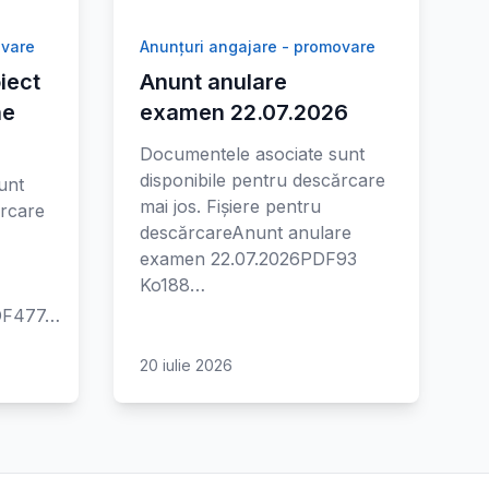
ovare
Anunțuri angajare - promovare
iect
Anunt anulare
ne
examen 22.07.2026
Documentele asociate sunt
disponibile pentru descărcare
unt
mai jos. Fișiere pentru
ărcare
descărcareAnunt anulare
examen 22.07.2026PDF93
Ko188…
PDF477…
20 iulie 2026