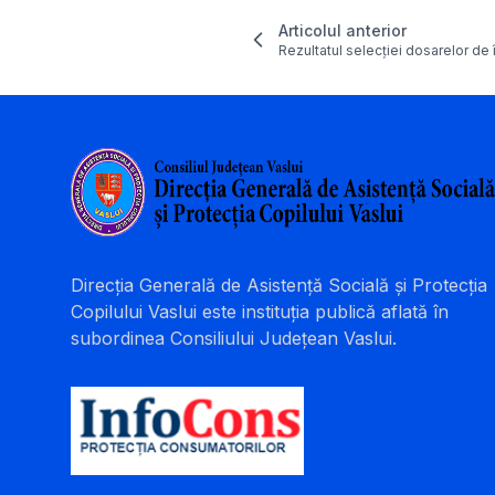
Articolul anterior
Rezultatul selecției dosarelor de 
Direcția Generală de Asistență Socială și Protecția
Copilului Vaslui este instituția publică aflată în
subordinea Consiliului Județean Vaslui.