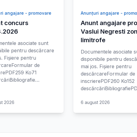
ri angajare - promovare
Anunțuri angajare - prom
t concurs
Anunt angajare pro
8.2026
Vaslui Negresti zo
limitrofe
entele asociate sunt
ibile pentru descărcare
Documentele asociate s
s. Fișiere pentru
disponibile pentru desc
rcareFormular de
mai jos. Fișiere pentru
ierePDF259 Ko71
descărcareFormular de
căriBibliografie…
inscrierePDF260 Ko152
descărcăriBibliografie
st 2026
6 august 2026