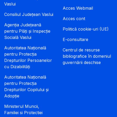
Vaslui
Acces Webmail
Consiliul Județean Vaslui
Acces cont
Agenția Județeană
Politică cookie-uri (UE)
pentru Plăți și Inspecție
Socială Vaslui
E-consultare
Autoritatea Națională
Centrul de resurse
pentru Protecția
bibliografice în domeniul
Drepturilor Persoanelor
guvernării deschise
cu Dizabilități
Autoritatea Națională
pentru Protecția
Drepturilor Copilului și
Adopție
Ministerul Muncii,
Familiei si Protectiei