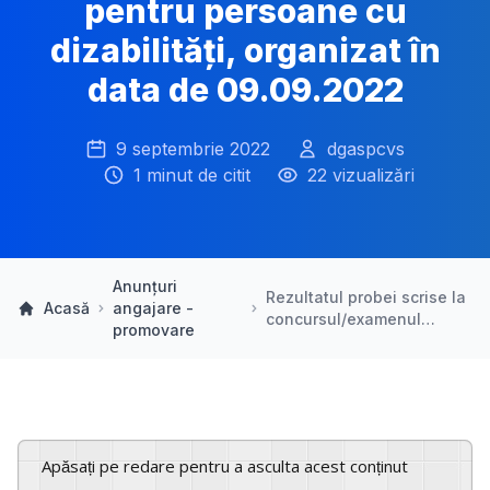
pentru persoane cu
dizabilități, organizat în
data de 09.09.2022
9 septembrie 2022
dgaspcvs
1 minut de citit
22 vizualizări
Anunțuri
Rezultatul probei scrise la
Acasă
angajare -
concursul/examenul…
promovare
Apăsați pe redare pentru a asculta acest conținut