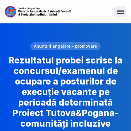
Open
Anunțuri angajare - promovare
Rezultatul probei scrise la
concursul/examenul de
ocupare a posturilor de
execuție vacante pe
perioadă determinată
Proiect Tutova&Pogana-
comunități incluzive