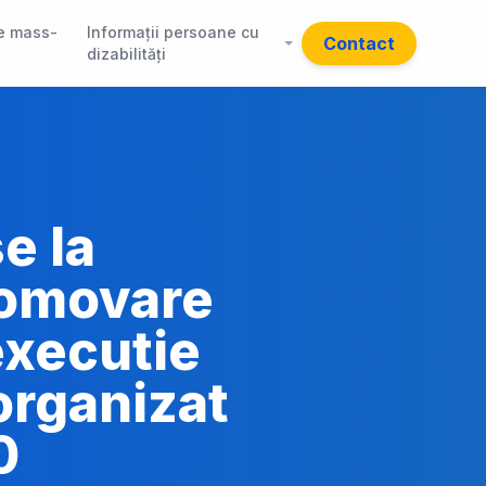
e mass-
Informații persoane cu
Contact
dizabilități
e la
romovare
executie
organizat
0