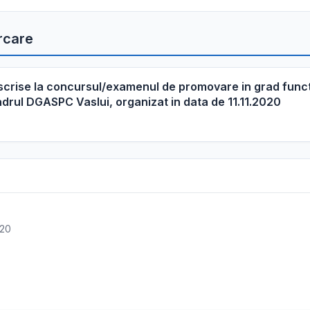
rcare
 scrise la concursul/examenul de promovare in grad funct
adrul DGASPC Vaslui, organizat in data de 11.11.2020
020