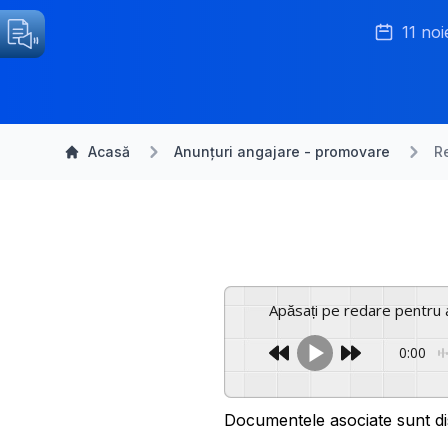
11 no
Acasă
Anunțuri angajare - promovare
R
Apăsați pe redare pentru 
0:00
Documentele asociate sunt di