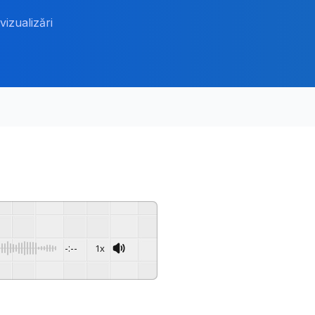
vizualizări
-:--
1x
Powered By
GSpeech