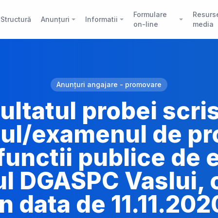
Formulare
Resurs
Structură
Anunțuri
Informatii
on-line
media
Anunțuri angajare - promovare
ultatul probei scris
ul/examenul de p
 functii publice de 
ul DGASPC Vaslui, 
in data de 11.11.202