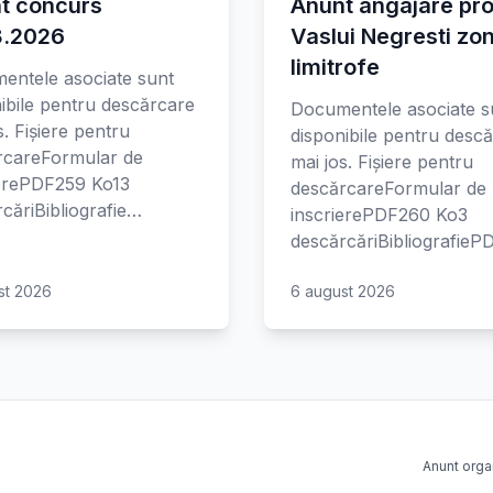
t concurs
Anunt angajare pro
8.2026
Vaslui Negresti zo
limitrofe
entele asociate sunt
ibile pentru descărcare
Documentele asociate s
s. Fișiere pentru
disponibile pentru desc
rcareFormular de
mai jos. Fișiere pentru
ierePDF259 Ko13
descărcareFormular de
căriBibliografie…
inscrierePDF260 Ko3
descărcăriBibliografie
st 2026
6 august 2026
Anunt orga