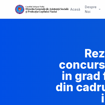
Despre
Acasă
Noi
Rez
concurs
in grad
din cadr