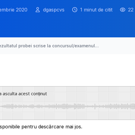
iembrie 2020
dgaspcvs
1 minut de citit
22 
ezultatul probei scrise la concursul/examenul…
a asculta acest conținut
sponibile pentru descărcare mai jos.