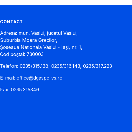
CONTACT
Adresa: mun. Vaslui, județul Vaslui,
Suburbia Moara Grecilor,
Șoseaua Națională Vaslui - Iași, nr. 1,
Cod poștal: 730003
Telefon: 0235/315.138, 0235/316.143, 0235/317.223
E-mail:
office@dgaspc-vs.ro
Fax: 0235.315346