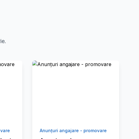
ie.
ovare
Anunțuri angajare - promovare