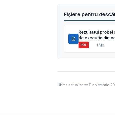
Fișiere pentru descă
Rezultatul probei
de executie din c
1 Mo
PDF
Ultima actualizare: 11 noiembrie 2