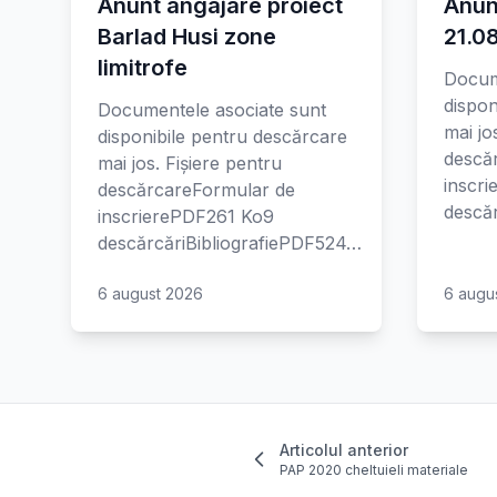
Anunt angajare proiect
Anun
Barlad Husi zone
21.0
limitrofe
Docum
dispon
Documentele asociate sunt
mai jo
disponibile pentru descărcare
descă
mai jos. Fișiere pentru
inscr
descărcareFormular de
descăr
inscrierePDF261 Ko9
descărcăriBibliografiePDF524…
6 august 2026
6 augu
Articolul anterior
PAP 2020 cheltuieli materiale