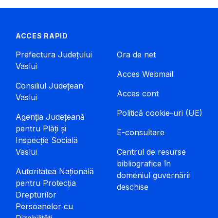
ACCES RAPID
Prefectura Județului
Ora de net
Vaslui
Acces Webmail
Consiliul Județean
Acces cont
Vaslui
Politică cookie-uri (UE)
Agenția Județeană
pentru Plăți și
E-consultare
Inspecție Socială
Vaslui
Centrul de resurse
bibliografice în
Autoritatea Națională
domeniul guvernării
pentru Protecția
deschise
Drepturilor
Persoanelor cu