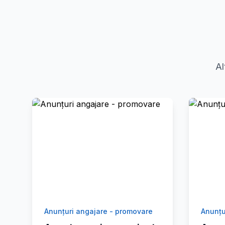
Al
Anunțuri angajare - promovare
Anunțu