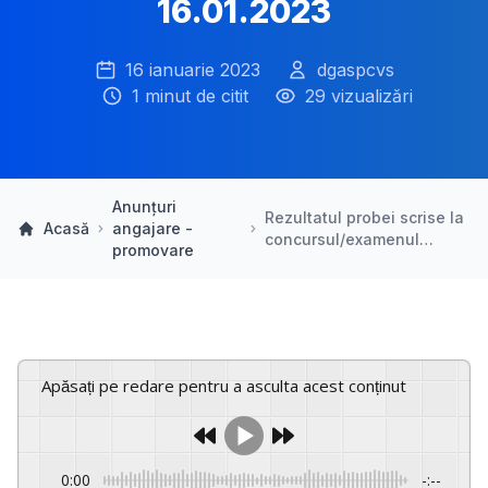
16.01.2023
16 ianuarie 2023
dgaspcvs
1 minut de citit
29 vizualizări
Anunțuri
Rezultatul probei scrise la
Acasă
angajare -
concursul/examenul…
promovare
Apăsați pe redare pentru a asculta acest conținut
0:00
-:--