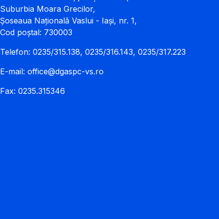
Suburbia Moara Grecilor,
Șoseaua Națională Vaslui - Iași, nr. 1,
Cod poștal: 730003
Telefon: 0235/315.138, 0235/316.143, 0235/317.223
E-mail:
office@dgaspc-vs.ro
Fax: 0235.315346