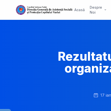
Despre
Acasă
Noi
Rezultatu
organiz
17 ia