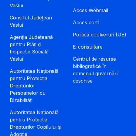
Vaslui
Acces Webmail
Consiliul Județean
Acces cont
Vaslui
Politică cookie-uri (UE)
Agenția Județeană
pentru Plăți și
E-consultare
Inspecție Socială
Vaslui
Centrul de resurse
bibliografice în
Autoritatea Națională
domeniul guvernării
pentru Protecția
deschise
Drepturilor
Persoanelor cu
Dizabilități
Autoritatea Națională
pentru Protecția
Drepturilor Copilului și
Adopție