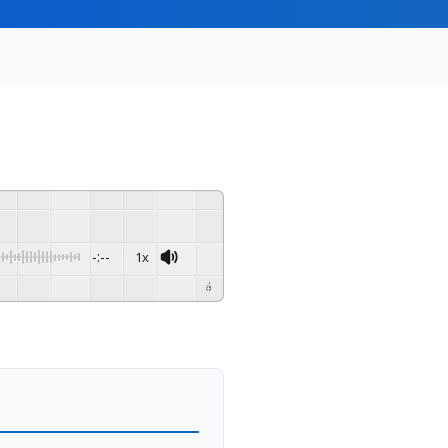
-:--
1x
Powered By
GSpeech