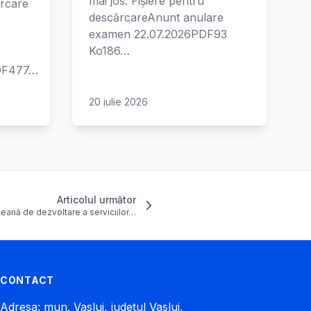
mai jos. Fișiere pentru
ărcare
descărcareAnunt anulare
examen 22.07.2026PDF93
Ko186…
PDF477…
20 iulie 2026
Articolul următor
țeană de dezvoltare a serviciilor…
CONTACT
Adresa: mun. Vaslui, județul Vaslui,