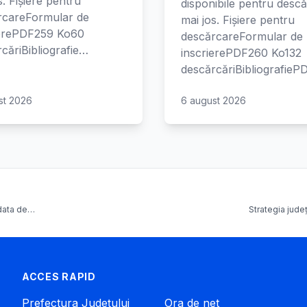
s. Fișiere pentru
disponibile pentru desc
rcareFormular de
mai jos. Fișiere pentru
ierePDF259 Ko60
descărcareFormular de
căriBibliografie…
inscrierePDF260 Ko132
descărcăriBibliografie
st 2026
6 august 2026
n data de…
Strategia jude
ACCES RAPID
Prefectura Județului
Ora de net