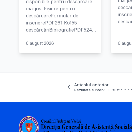
mai jo
disponibile pentru descărcare
descă
mai jos. Fișiere pentru
inscr
descărcareFormular de
descăr
inscrierePDF261 Ko155
descărcăriBibliografiePDF524…
6 august 2026
6 augu
Articolul anterior
Rezultatele interviului sustinut i