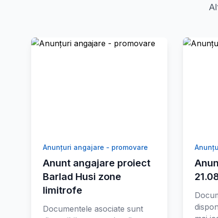
Al
Anunțuri angajare - promovare
Anunțu
Anunt angajare proiect
Anun
Barlad Husi zone
21.0
limitrofe
Docum
dispon
Documentele asociate sunt