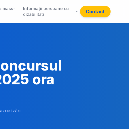
e mass-
Informații persoane cu
Contact
dizabilități
 concursul
2025 ora
vizualizări