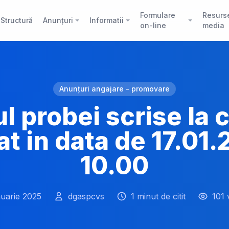
Formulare
Resurs
Structură
Anunțuri
Informatii
on-line
media
Anunțuri angajare - promovare
l probei scrise la
at in data de 17.01.
10.00
nuarie 2025
dgaspcvs
1 minut de citit
101 