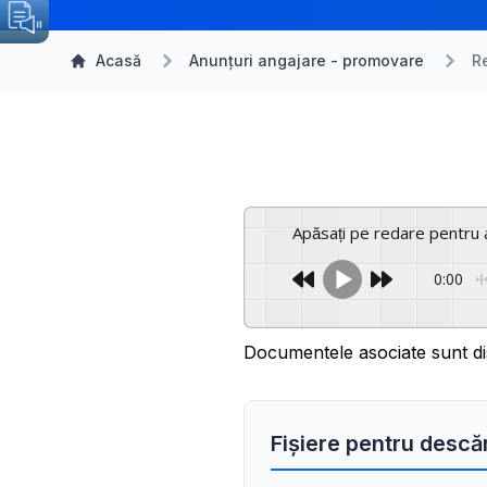
Acasă
Anunțuri angajare - promovare
R
Apăsați pe redare pentru 
0:00
Documentele asociate sunt di
Fișiere pentru descă