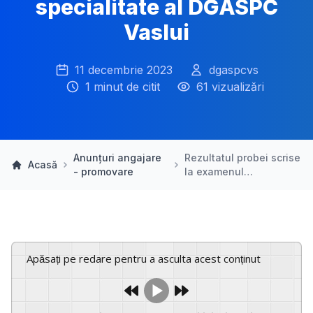
specialitate al DGASPC
Vaslui
11 decembrie 2023
dgaspcvs
1 minut de citit
61 vizualizări
Anunțuri angajare
Rezultatul probei scrise
Acasă
- promovare
la examenul…
Apăsați pe redare pentru a asculta acest conținut