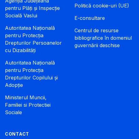
Agenția Județeană
Politică cookie-uri (UE)
pentru Plăți și Inspecție
Socială Vaslui
E-consultare
Autoritatea Națională
Centrul de resurse
pentru Protecția
bibliografice în domeniul
Drepturilor Persoanelor
guvernării deschise
cu Dizabilități
Autoritatea Națională
pentru Protecția
Drepturilor Copilului și
Adopție
Ministerul Muncii,
Familiei si Protectiei
Sociale
CONTACT