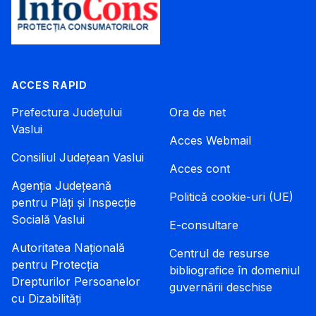
ACCES RAPID
Prefectura Județului
Ora de net
Vaslui
Acces Webmail
Consiliul Județean Vaslui
Acces cont
Agenția Județeană
Politică cookie-uri (UE)
pentru Plăți și Inspecție
Socială Vaslui
E-consultare
Autoritatea Națională
Centrul de resurse
pentru Protecția
bibliografice în domeniul
Drepturilor Persoanelor
guvernării deschise
cu Dizabilități