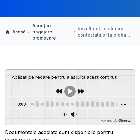
Anunțuri
Rezultatul solutinarii
Acasă
angajare -
contestatiilor la proba…
promovare
Apăsați pe redare pentru a asculta acest conținut
0:00
-:--
1x
Powered By
GSpeech
Documentele asociate sunt disponibile pentru
descărcare mai jos.